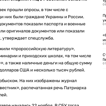
т
0
век прошли опросы, в том числе с
П
и них были граждане Украины и России.
у
документов показали паспорта и военные
07
ели оригиналов документов или показали
«
, утверждает спецслужба.
и
0
ужили «пророссийскую литературу»,
С
минарии и приходских школах, «в том числе
Г
», а также наличные деньги на общую сумму
07
ч долларов США и несколько тысяч рублей.
 обыском. На них изображены журнал
 вестник», распечатанная речь Патриарха
лей.
авре начались 22 ноября. В СБУ тогда