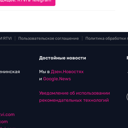
И RTVI
|
Пользовательское соглашение
|
Политика обработки
Достойные новости
Ленинская
Мы в
Дзен.Новостях
и
Google.News
Уведомление об использовании
рекомендательных технологий
vi.com
.com