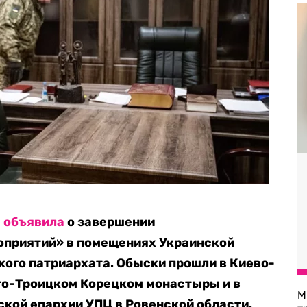
ы
объявила
о завершении
приятий» в помещениях Украинской
ого патриархата. Обыски прошли в Киево-
то-Троицком Корецком монастыры и в
М
кой епархии УПЦ в Ровенской области.