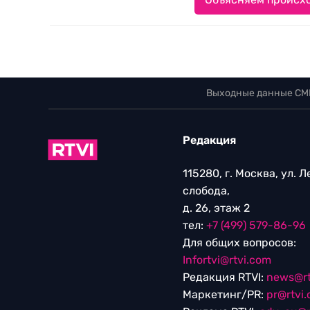
Выходные данные СМ
Редакция
115280, г. Москва, ул. 
слобода,
д. 26, этаж 2
тел:
+7 (499) 579-86-96
Для общих вопросов:
Infortvi@rtvi.com
Редакция RTVI:
news@rt
Маркетинг/PR:
pr@rtvi