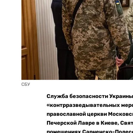
СБУ
Служба безопасности Украин
«контрразведывательных меро
православной церкви Московск
Печерской Лавре в Киеве, Свя
помещениях Сарненско-Полесс