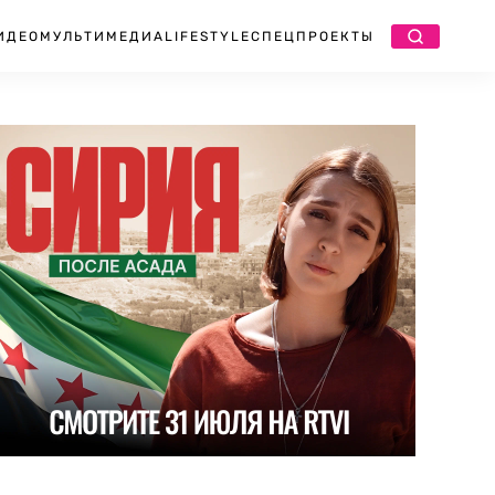
ИДЕО
МУЛЬТИМЕДИА
LIFESTYLE
СПЕЦПРОЕКТЫ