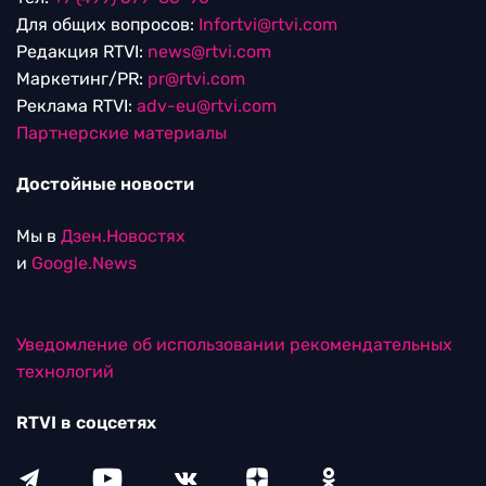
Для общих вопросов:
Infortvi@rtvi.com
Редакция RTVI:
news@rtvi.com
Маркетинг/PR:
pr@rtvi.com
Реклама RTVI:
adv-eu@rtvi.com
Партнерские материалы
Достойные новости
Мы в
Дзен.Новостях
и
Google.News
Уведомление об использовании рекомендательных
технологий
RTVI в соцсетях