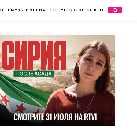
ИДЕО
МУЛЬТИМЕДИА
LIFESTYLE
СПЕЦПРОЕКТЫ