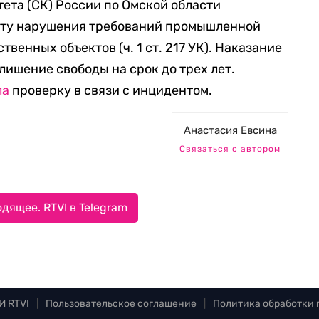
ета (СК) России по Омской области
кту нарушения требований промышленной
венных объектов (ч. 1 ст. 217 УК). Наказание
лишение свободы на срок до трех лет.
ла
проверку в связи с инцидентом.
Анастасия Евсина
Связаться с автором
дящее. RTVI в Telegram
И RTVI
|
Пользовательское соглашение
|
Политика обработки