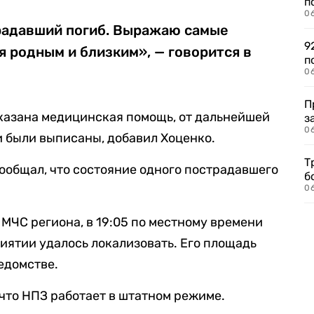
п
0
радавший погиб. Выражаю самые
9
 родным и близким», — говорится в
п
0
П
азана медицинская помощь, от дальнейшей
з
0
и были выписаны, добавил Хоценко.
Т
ообщал, что состояние одного пострадавшего
б
0
МЧС региона, в 19:05 по местному времени
риятии удалось локализовать. Его площадь
ведомстве.
 что НПЗ работает в штатном режиме.