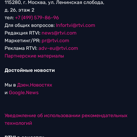
115280, г. Москва, ул. Ленинская слобода,
д. 26, этаж 2
тел:
+7 (499) 579-86-96
Для общих вопросов:
Infortvi@rtvi.com
Редакция RTVI:
news@rtvi.com
Маркетинг/PR:
pr@rtvi.com
Реклама RTVI:
adv-eu@rtvi.com
Партнерские материалы
Достойные новости
Мы в
Дзен.Новостях
и
Google.News
Уведомление об использовании рекомендательных
технологий