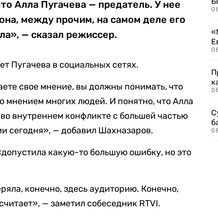
Б
что Алла Пугачева — предатель. У нее
0
 она, между прочим, на самом деле его
«
ла», — сказал режиссер.
Е
0
шет Пугачева в социальных сетях.
П
к
аете свое мнение, вы должны понимать, что
0
о мнением многих людей. И понятно, что Алла
С
во внутреннем конфликте с большей частью
б
и сегодня», — добавил Шахназаров.
0
«допустила какую-то большую ошибку, но это
еряла, конечно, здесь аудиторию. Конечно,
 считает», — заметил собеседник RTVI.