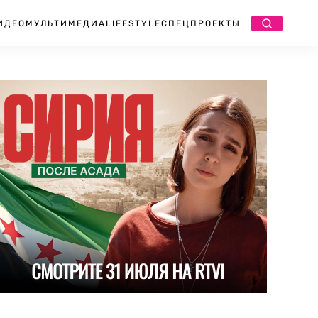
ИДЕО
МУЛЬТИМЕДИА
LIFESTYLE
СПЕЦПРОЕКТЫ