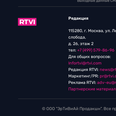
Выходные данные СМ
Редакция
115280, г. Москва, ул. 
слобода,
д. 26, этаж 2
тел:
+7 (499) 579-86-96
Для общих вопросов:
Infortvi@rtvi.com
Редакция RTVI:
news@rt
Маркетинг/PR:
pr@rtvi
Реклама RTVI:
adv-eu@r
Партнерские материа
© ООО "ЭрТиВиАй Продакшн". Все пр