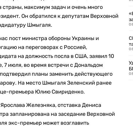
 страны, максимум задач и очень много
«
езидент. Он обратился к депутатам Верховной
з
ндидатуру Шмыгаля.
08
час пост министра обороны Украины и
С
т
гацию на переговорах с Россией,
0
дидата на должность посла в США, заявил 10
У
 7 июля, во время встречи с Дональдом
Б
 подтвердил планы заменить действующего
0
арову. На место Шмыгаля Зеленский ранее
ице-премьера Юлию Свириденко.
 Ярослава Железняка, отставка Дениса
тра запланирована на заседание Верховной
июля экс-премьер может возглавить