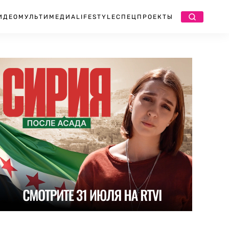
ИДЕО
МУЛЬТИМЕДИА
LIFESTYLE
СПЕЦПРОЕКТЫ