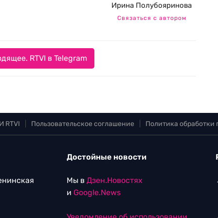
Ирина Полубояринова
Связаться с автором
дящее. RTVI в Telegram
И RTVI
|
Пользовательское соглашение
|
Политика обработки
Достойные новости
Ленинская
Мы в
Дзен.Новостях
и
Google.News
Уведомление об использовании