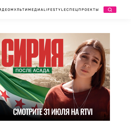
ИДЕО
МУЛЬТИМЕДИА
LIFESTYLE
СПЕЦПРОЕКТЫ