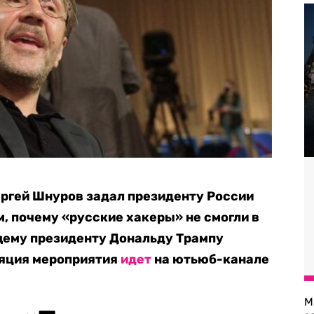
ргей Шнуров задал президенту России
, почему «русские хакеры» не смогли в
щему президенту Дональду Трампу
ляция мероприятия
идет
на ютьюб-канале
М