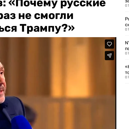
: «Почему русские
з
07
раз не смогли
Р
ься Трампу?»
с
07
N
п
07
«
т
07