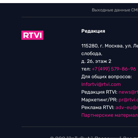
Выходные данные СМ
Редакция
115280, г. Москва, ул. 
слобода,
д. 26, этаж 2
тел:
+7 (499) 579-86-96
Для общих вопросов:
Infortvi@rtvi.com
Редакция RTVI:
news@rt
Маркетинг/PR:
pr@rtvi
Реклама RTVI:
adv-eu@r
Партнерские материа