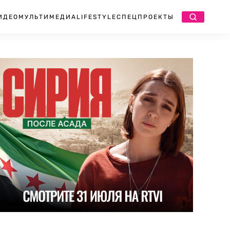
ИДЕО
МУЛЬТИМЕДИА
LIFESTYLE
СПЕЦПРОЕКТЫ