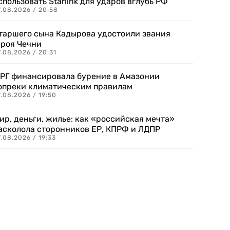
спользовать Starlink для ударов вглубь РФ
7.08.2026 / 20:58
таршего сына Кадырова удостоили звания
ероя Чечни
.08.2026 / 20:31
РГ финансировала бурение в Амазонии
опреки климатическим правилам
.08.2026 / 19:50
ир, деньги, жилье: как «российская мечта»
асколола сторонников ЕР, КПРФ и ЛДПР
.08.2026 / 19:33