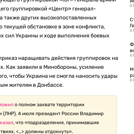
и
0
его группировкой «Центр» генерал-
 а также других высокопоставленных
С
Г
о текущей обстановке в зоне конфликта,
07
х сил Украины и ходе выполнения боевых
Ф
в
07
приказ наращивать действия группировок на
. Как заявили в Минобороны, усиление
М
р
го, чтобы Украина не смогла наносить удары
07
ным жителям в Донбассе.
ложил
о полном захвате территории
 (ЛНР), 4 июля президент России Владимир
сказал
, что «подразделения, принимавшие
твиях, <…> должны отдохнуть».