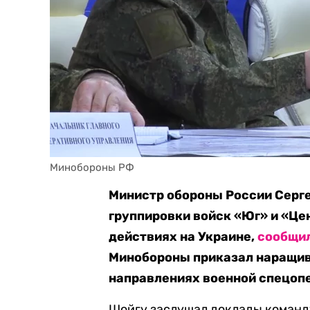
Минобороны РФ
Министр обороны России Серг
группировки войск «Юг» и «Це
действиях на Украине,
сообщи
Минобороны приказал наращива
направлениях военной спецоп
Шойгу заслушал доклады команд