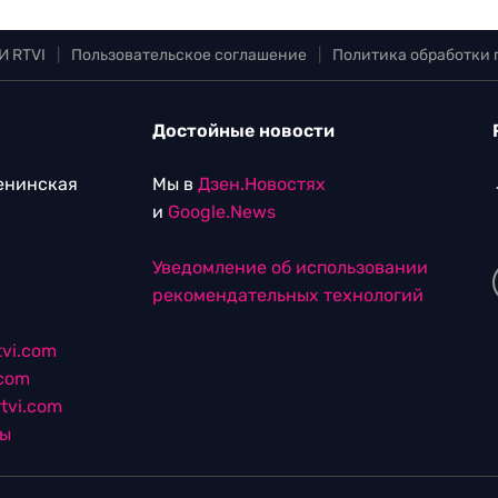
И RTVI
|
Пользовательское соглашение
|
Политика обработки
Достойные новости
Ленинская
Мы в
Дзен.Новостях
и
Google.News
Уведомление об использовании
рекомендательных технологий
vi.com
.com
tvi.com
лы