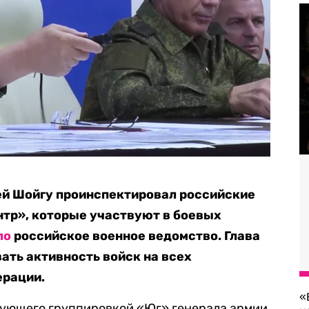
ей Шойгу
проинспектировал российские
нтр», которые участвуют в боевых
ло
российское военное ведомство. Глава
ть активность войск на всех
ерации.
«
ующего группировкой «Юг» генерала армии