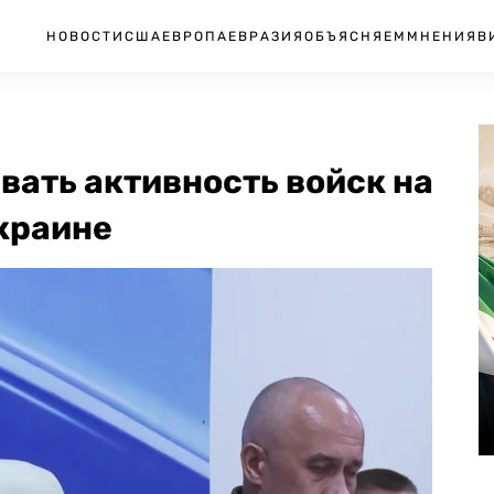
НОВОСТИ
США
ЕВРОПА
ЕВРАЗИЯ
ОБЪЯСНЯЕМ
МНЕНИЯ
В
ать активность войск на
краине