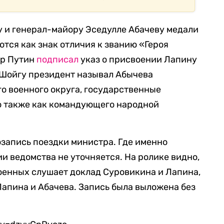
у и генерал-майору Эседулле Абачеву медали
ются как знак отличия к званию «Героя
ир Путин
подписал
указ о присвоении Лапину
с Шойгу президент называл Абычева
 военного округа, государственные
о также как командующего народной
запись поездки министра. Где именно
и ведомства не уточняется. На ролике видно,
оенных слушает доклад Суровикина и Лапина,
Лапина и Абачева. Запись была выложена без