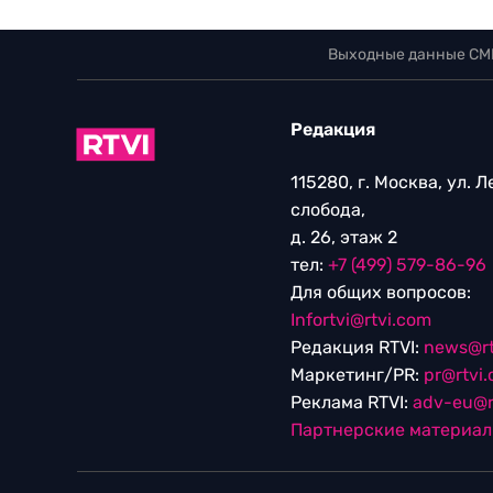
Выходные данные СМ
Редакция
115280, г. Москва, ул. 
слобода,
д. 26, этаж 2
тел:
+7 (499) 579-86-96
Для общих вопросов:
Infortvi@rtvi.com
Редакция RTVI:
news@rt
Маркетинг/PR:
pr@rtvi
Реклама RTVI:
adv-eu@r
Партнерские материа