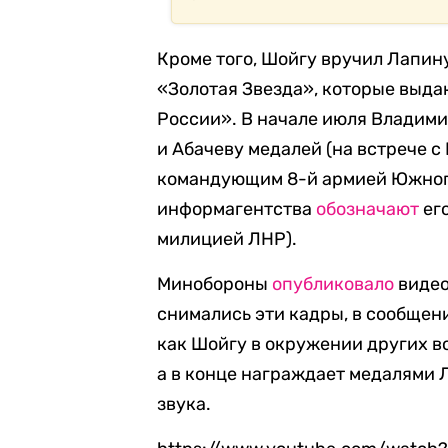
Кроме того, Шойгу вручил Лапин
«Золотая Звезда», которые выда
России». В начале июля Владим
и Абачеву медалей (на встрече 
командующим 8-й армией Южного
информагентства
обозначают
ег
милицией ЛНР).
Минобороны
опубликовало
видео
снимались эти кадры, в сообщени
как Шойгу в окружении других в
а в конце награждает медалями 
звука.