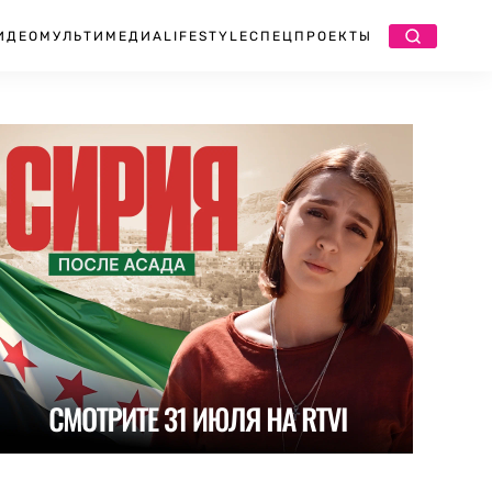
ИДЕО
МУЛЬТИМЕДИА
LIFESTYLE
СПЕЦПРОЕКТЫ