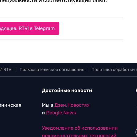
пециальности и соответствующий опыт.
дящее. RTVI в Telegram
И RTVI
|
Пользовательское соглашение
|
Политика обработки
Достойные новости
Ленинская
Мы в
Дзен.Новостях
и
Google.News
Уведомление об использовании
рекомендательных технологий