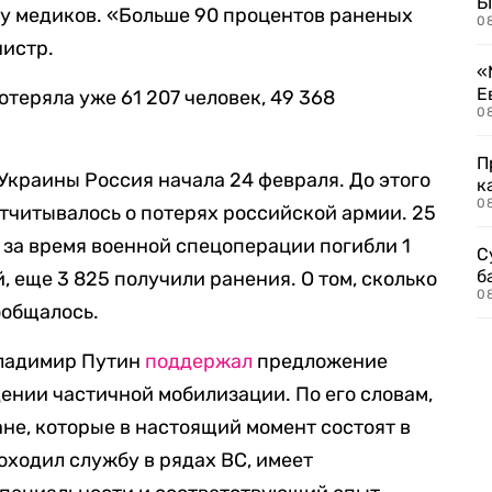
Б
ту медиков. «Больше 90 процентов раненых
0
нистр.
«
Е
отеряла уже 61 207 человек, 49 368
0
П
Украины Россия начала 24 февраля. До этого
к
0
тчитывалось о потерях российской армии. 25
 за время военной спецоперации погибли 1
С
б
 еще 3 825 получили ранения. О том, сколько
0
ообщалось.
Владимир Путин
поддержал
предложение
ении частичной мобилизации. По его словам,
не, которые в настоящий момент состоят в
роходил службу в рядах ВС, имеет