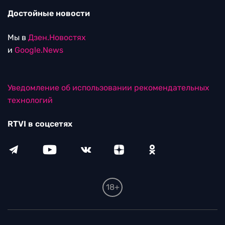
Достойные новости
Мы в
Дзен.Новостях
и
Google.News
Уведомление об использовании рекомендательных
технологий
RTVI в соцсетях
18+