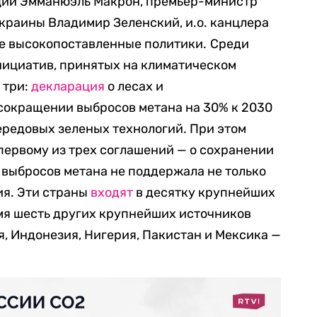
ции Эмманюэль Макрон, премьер-министр
краины Владимир Зеленский, и.о. канцлера
ие высокопоставленные политики.
Среди
нициатив, принятых на климатическом
 три:
декларация
о лесах и
сокращении выбросов метана на 30% к 2030
редовых зеленых технологий. При этом
первому из трех соглашений — о сохранении
 выбросов метана не поддержала не только
ия. Эти страны
входят
в десятку крупнейших
ремя шесть других крупнейших источников
, Индонезия, Нигерия, Пакистан и Мексика —