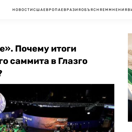
НОВОСТИ
США
ЕВРОПА
ЕВРАЗИЯ
ОБЪЯСНЯЕМ
МНЕНИЯ
В
е». Почему итоги
о саммита в Глазго
?