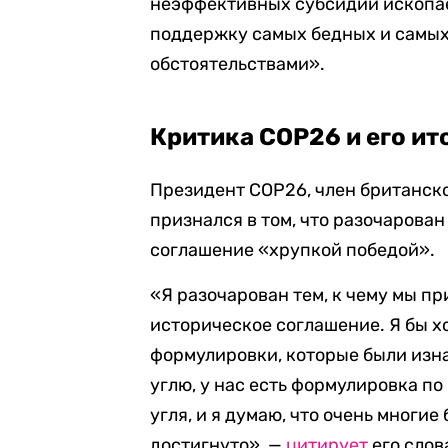
неэффективных субсидий ископае
поддержку самых бедных и самых
обстоятельствами».
Критика COP26 и его ит
Президент COP26, член британск
признался в том, что разочарован
соглашение «хрупкой победой».
«Я разочарован тем, к чему мы пр
историческое соглашение. Я бы х
формулировки, которые были изнач
углю, у нас есть формулировка п
угля, и я думаю, что очень многие
достигнуто», —
цитирует
его слов