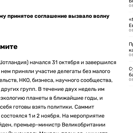
Б
0
чему принятое соглашение вызвало волну
«
Е
0
П
ммите
к
0
отландия) начался 31 октября и завершился
С
 нем приняли участие делегаты без малого
б
льств, НКО, бизнеса, научного сообщества,
0
других групп. В течение двух недель им
 экологию планеты в ближайшие годы, и
 себя готовы взять политики. Саммит
состоялся 1 и 2 ноября. На мероприятие
йден, премьер-министр Великобритании