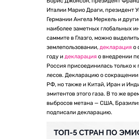
Борис Джонсон, президент Фран
Италии Марио Драги, президент У
Германии Ангела Меркель и друг
наиболее заметных глобальных и
саммите в Глазго, можно выделить
землепользовании,
декларация
о 
году и
декларация
о внедрении пе
Россия присоединилась только к 
лесов. Декларацию о сокращении
РФ, но также и Китай, Иран и Инд
эмитентов этого газа. В то же в
выбросов метана — США, Бразилия
подписали декларацию.