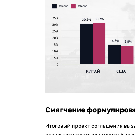
Смягчение формулирово
Итоговый проект соглашения выз
результате текст документа был с