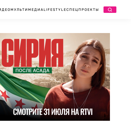
ИДЕО
МУЛЬТИМЕДИА
LIFESTYLE
СПЕЦПРОЕКТЫ