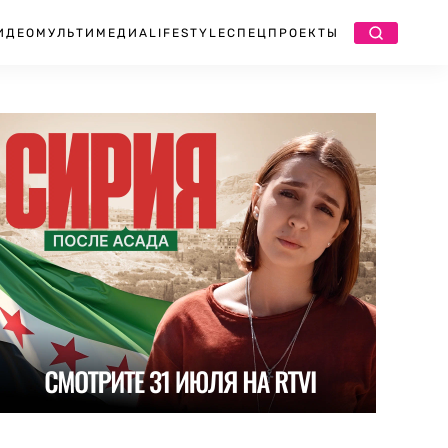
ИДЕО
МУЛЬТИМЕДИА
LIFESTYLE
СПЕЦПРОЕКТЫ