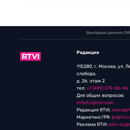
Выходные данные СМ
Редакция
115280, г. Москва, ул. 
слобода,
д. 26, этаж 2
тел:
+7 (499) 579-86-96
Для общих вопросов:
Infortvi@rtvi.com
Редакция RTVI:
news@rt
Маркетинг/PR:
pr@rtvi
Реклама RTVI:
adv-eu@r