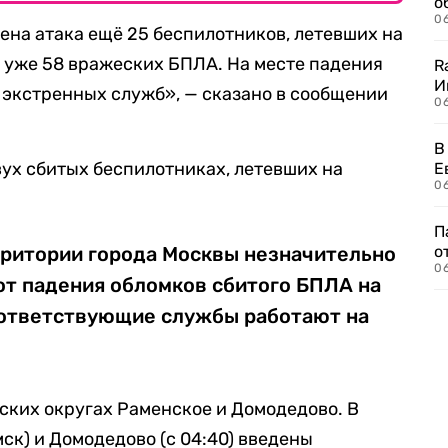
о
06
на атака ещё 25 беспилотников, летевших на
 уже 58 вражеских БПЛА. На месте падения
R
И
 экстренных служб», — сказано в сообщении
0
В
вух сбитых беспилотниках, летевших на
Е
06
П
рритории города Москвы незначительно
о
06
от падения обломков сбитого БПЛА на
ответствующие службы работают на
ских округах Раменское и Домодедово. В
ск) и Домодедово (с 04:40) введены