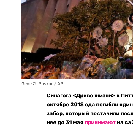
Gene J. Puskar / AP
Синагога «Древо жизни» в Питт
октябре 2018 ода погибли оди
забор, который поставили посл
нее до 31 мая
принимают
на са