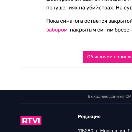
покушениях на убийствах. На су
Пока синагога остается закрытой
забором
, накрытым синим брезе
Объясняем происхо
Выходные данные СМ
Редакция
115280, г. Москва, ул. 