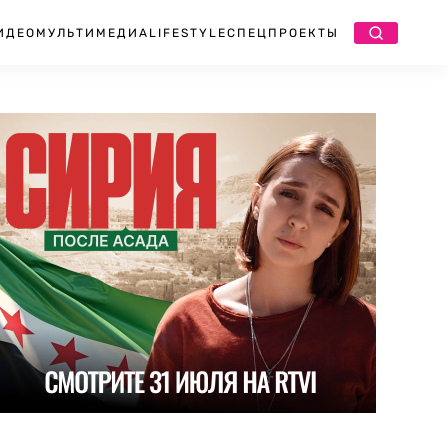
ИДЕО
МУЛЬТИМЕДИА
LIFESTYLE
СПЕЦПРОЕКТЫ