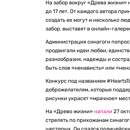
На забор вокруг «Древа жизни» н
до 17 лет. От каждого автора при
создать ее могут и несколько лю
забор, выставят в онлайн-галере
Администрация синагоги попрос
продвигали идеи любви, единств
разнообразия, надежды и состра
быть слов «ненависть» или «нен
Конкурс под названием #HeartsT
доброжелателям, которые поддер
рисунки украсят «мрачное» мест
На «Древо жизни»
напали
27 окт
стрелять по прихожанам синагог
шестерых. Он сдался полицейским