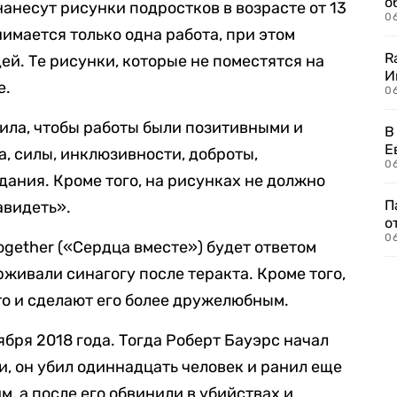
о
анесут рисунки подростков в возрасте от 13
06
нимается только одна работа, при этом
R
дей. Те рисунки, которые не поместятся на
И
е.
0
ила, чтобы работы были позитивными и
В
Е
а, силы, инклюзивности, доброты,
06
дания. Кроме того, на рисунках не должно
П
авидеть».
о
06
ogether («Сердца вместе») будет ответом
живали синагогу после теракта. Кроме того,
о и сделают его более дружелюбным.
ября 2018 года. Тогда Роберт Бауэрс начал
и, он убил одиннадцать человек и ранил еще
, а после его обвинили в убийствах и