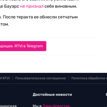
де Бауэрс
не признал
себя виновным.
. После теракта ее обнесли сетчатым
нтом.
дящее. RTVI в Telegram
И RTVI
|
Пользовательское соглашение
|
Политика обработки
Достойные новости
Ленинская
Мы в
Дзен.Новостях