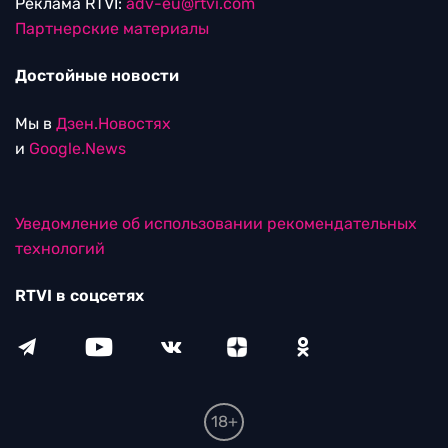
Реклама RTVI:
adv-eu@rtvi.com
Партнерские материалы
Достойные новости
Мы в
Дзен.Новостях
и
Google.News
Уведомление об использовании рекомендательных
технологий
RTVI в соцсетях
18+