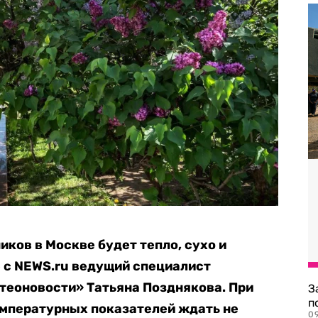
ков в Москве будет тепло, сухо и
 с NEWS.ru ведущий специалист
теоновости» Татьяна Позднякова. При
З
п
температурных показателей ждать не
0