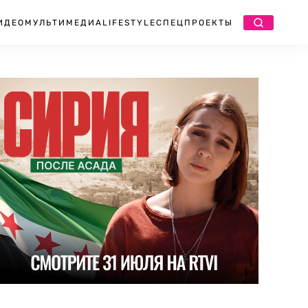
ИДЕО
МУЛЬТИМЕДИА
LIFESTYLE
СПЕЦПРОЕКТЫ