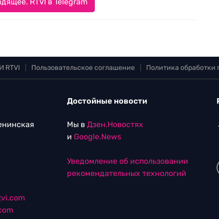
дящее. RTVI в Telegram
И RTVI
|
Пользовательское соглашение
|
Политика обработки
Достойные новости
Ленинская
Мы в
Дзен.Новостях
и
Google.News
Уведомление об использовании
рекомендательных технологий
vi.com
.com