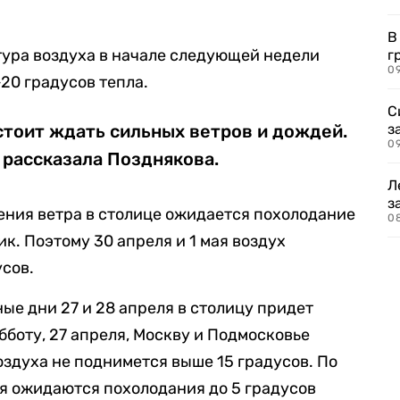
В
тура воздуха в начале следующей недели
г
09
20 градусов тепла.
С
стоит ждать сильных ветров и дождей.
з
0
— рассказала Позднякова.
Л
з
ения ветра в столице ожидается похолодание
0
ик. Поэтому 30 апреля и 1 мая воздух
усов.
ые дни 27 и 28 апреля в столицу придет
бботу, 27 апреля, Москву и Подмосковье
оздуха не поднимется выше 15 градусов. По
мя ожидаются похолодания до 5 градусов