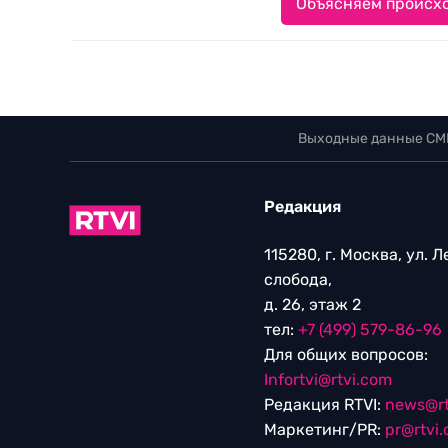
Объясняем происхо
Выходные данные СМ
Редакция
115280, г. Москва, ул. 
слобода,
д. 26, этаж 2
тел:
+7 (499) 579-86-96
Для общих вопросов:
Infortvi@rtvi.com
Редакция RTVI:
news@rt
Маркетинг/PR:
pr@rtvi