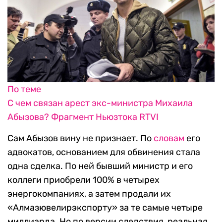
По теме
С чем связан арест экс-министра Михаила
Абызова? Фрагмент Ньюзтока RTVI
Сам Абызов вину не признает. По
словам
его
адвокатов, основанием для обвинения стала
одна сделка. По ней бывший министр и его
коллеги приобрели 100% в четырех
энергокомпаниях, а затем продали их
«Алмазювелирэкспорту» за те самые четыре
миллиарда. Но по версии следствия, реальная