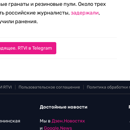
е гранаты и резиновые пули. Около трех
сть российские журналисты,
задержали
,
учили ранения.
дящее. RTVI в Telegram
И RTVI
|
Пользовательское соглашение
|
Политика обработки
Достойные новости
Ленинская
Мы в
Дзен.Новостях
и
Google.News