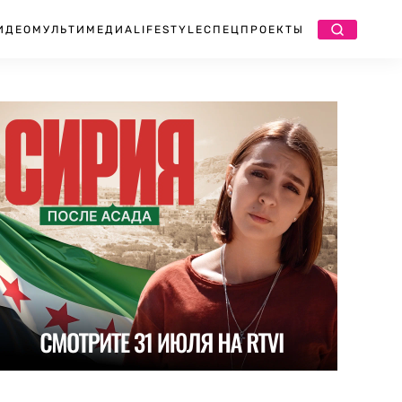
ИДЕО
МУЛЬТИМЕДИА
LIFESTYLE
СПЕЦПРОЕКТЫ