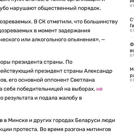
и
0
рубо нарушают общественный порядок.
С
дозреваемых. В СК отметили, что большинству
Г
подозреваемых в момент задержания
07
ческого или алкогольного опьянения», —
Ф
в
07
боры президента страны. По
М
действующий президент страны Александр
р
ов, его основной оппонент Светлана
07
ла себя победительницей на выборах,
не
о результата и подала жалобу в
в в Минске и других городах Беларуси люди
кции протеста. Во время разгона митингов