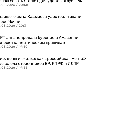
спользовать Starlink для ударов вглубь РФ
7.08.2026 / 20:58
таршего сына Кадырова удостоили звания
ероя Чечни
.08.2026 / 20:31
РГ финансировала бурение в Амазонии
опреки климатическим правилам
.08.2026 / 19:50
ир, деньги, жилье: как «российская мечта»
асколола сторонников ЕР, КПРФ и ЛДПР
.08.2026 / 19:33