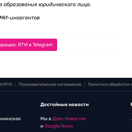
з образования юридического лица.
СМИ-иноагентов
дящее. RTVI в Telegram
И RTVI
|
Пользовательское соглашение
|
Политика обработки
Достойные новости
Ленинская
Мы в
Дзен.Новостях
и
Google.News