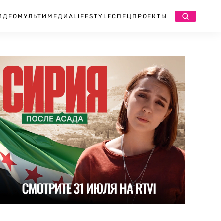
ИДЕО
МУЛЬТИМЕДИА
LIFESTYLE
СПЕЦПРОЕКТЫ