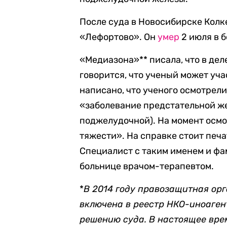
После суда в Новосибирске Колк
«Лефортово». Он
умер
2 июля в 
«Медиазона»** писала, что в деле
говорится, что ученый может уча
написано, что ученого осмотрели
«заболевание предстательной же
поджелудочной). На момент осмо
тяжести». На справке стоит печ
Специалист с таким именем и фа
больнице врачом-терапевтом.
*
В 2014 году правозащитная ор
включена в реестр НКО-иноагент
решению суда. В настоящее вр