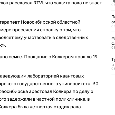
п
ов рассказал RTVI, что защита пока не знает
08
П
 терапевт Новосибирской областной
о
08
мере пресечения справку о том, что
воляет ему участвовать в следственных
«
ф
к».
0
дано семье. Прощание с Колкером прошло 19
Т
в
08
заведующим лабораторией квантовых
рского государственного университета. 30
восибирска арестовал Колкера по делу о
ного задержали в частной поликлинике, в
Колкера была четвертая стадия рака