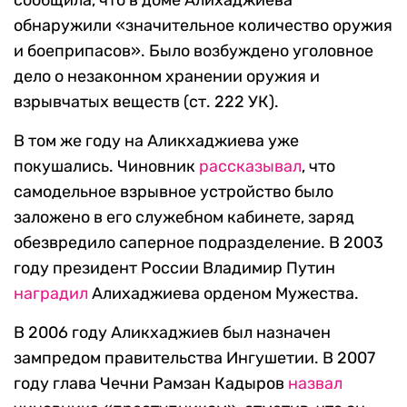
сообщила, что в доме Алихаджиева
обнаружили «значительное количество оружия
и боеприпасов». Было возбуждено уголовное
дело о незаконном хранении оружия и
взрывчатых веществ (ст. 222 УК).
В том же году на Аликхаджиева уже
покушались. Чиновник
рассказывал
, что
самодельное взрывное устройство было
заложено в его служебном кабинете, заряд
обезвредило саперное подразделение. В 2003
году президент России Владимир Путин
наградил
Алихаджиева орденом Мужества.
В 2006 году Аликхаджиев был назначен
зампредом правительства Ингушетии. В 2007
году глава Чечни Рамзан Кадыров
назвал