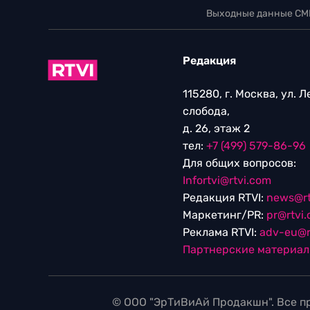
Выходные данные СМ
Редакция
115280, г. Москва, ул. 
слобода,
д. 26, этаж 2
тел:
+7 (499) 579-86-96
Для общих вопросов:
Infortvi@rtvi.com
Редакция RTVI:
news@rt
Маркетинг/PR:
pr@rtvi
Реклама RTVI:
adv-eu@r
Партнерские материа
© ООО "ЭрТиВиАй Продакшн". Все пр