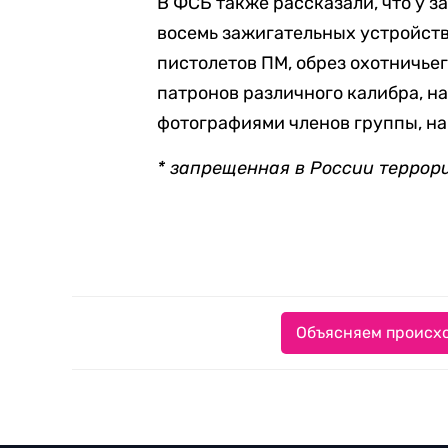
В ФСБ также рассказали, что у 
восемь зажигательных устройств
пистолетов ПМ, обрез охотничьег
патронов различного калибра, н
фотографиями членов группы, н
* запрещенная в России террор
Объясняем происхо