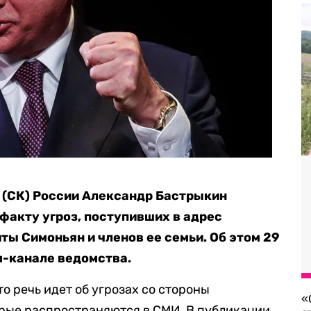
 (СК) России Александр Бастрыкин
факту угроз, поступивших в адрес
иты Симоньян и членов ее семьи.
Об этом 29
м-канале ведомства.
то речь идет об угрозах со стороны
«
орые распространяются в СМИ. В публикации