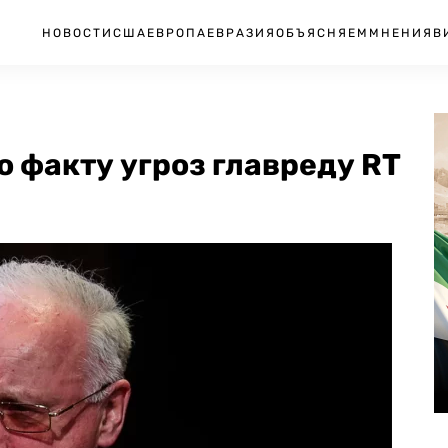
НОВОСТИ
США
ЕВРОПА
ЕВРАЗИЯ
ОБЪЯСНЯЕМ
МНЕНИЯ
В
о факту угроз главреду RT