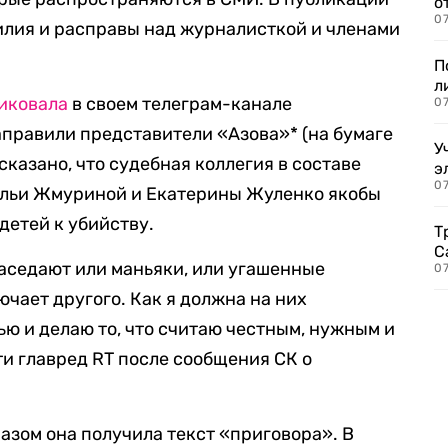
о
07
илия и расправы над журналисткой и членами
П
л
иковала
в своем телеграм-канале
07
аправили представители «Азова»* (на бумаге
У
сказано, что судебная коллегия в составе
э
07
альи Жмуриной и Екатерины Жуленко якобы
детей к убийству.
Т
С
заседают или маньяки, или угашенные
07
ючает другого. Как я должна на них
ью и делаю то, что считаю честным, нужным и
и главред RT после сообщения СК о
азом она получила текст «приговора». В