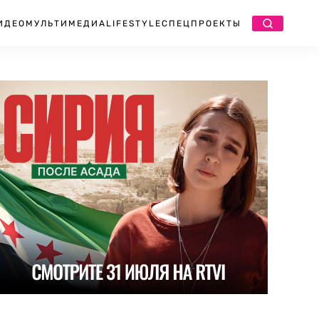
ИДЕО
МУЛЬТИМЕДИА
LIFESTYLE
СПЕЦПРОЕКТЫ