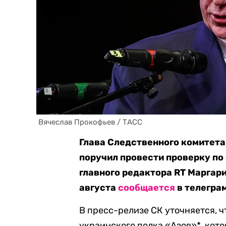
 Вячеслав Прокофьев / ТАСС
Глава Следственного комитета
поручил провести проверку по 
главного редактора RT Маргар
августа
сообщается
в телегра
В пресс-релизе СК уточняется, ч
украинского полка «Азов»*, кот