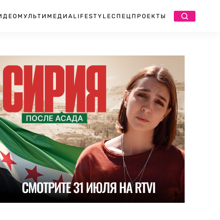
ИДЕО
МУЛЬТИМЕДИА
LIFESTYLE
СПЕЦПРОЕКТЫ