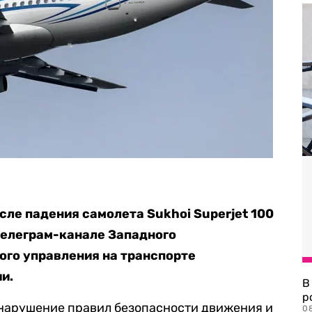
сле падения самолета Sukhoi Superjet 100
телеграм-канале Западного
ого управления на транспорте
и.
В
р
 (нарушение правил безопасности движения и
08