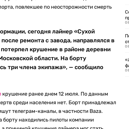
порта, повлекшее по неосторожности смерть
С
п
08
ормации, сегодня лайнер «Сухой
П
после ремонта с завода, направлялся в
о
08
 потерпел крушение в районе деревни
 Московской области. На борту
«
ф
сь три члена экипажа», — сообщило
0
л
крушение ранее днем 12 июля. По данным
 жертв среди населения нет. Борт принадлежал
шут телеграм-каналы, в частности Baza.
а борту находились пилоты компании
 а причиной крушения лайнера мог стать