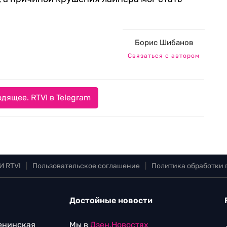
Борис Шибанов
Связаться с автором
дящее. RTVI в Telegram
И RTVI
|
Пользовательское соглашение
|
Политика обработки
Достойные новости
Ленинская
Мы в
Дзен.Новостях