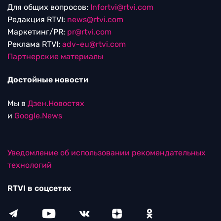
Для общих вопросов:
Infortvi@rtvi.com
Редакция RTVI:
news@rtvi.com
Маркетинг/PR:
pr@rtvi.com
Реклама RTVI:
adv-eu@rtvi.com
Партнерские материалы
Достойные новости
Мы в
Дзен.Новостях
и
Google.News
Уведомление об использовании рекомендательных
технологий
RTVI в соцсетях