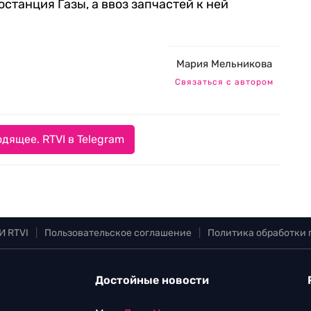
станция Газы, а ввоз запчастей к ней
Мария Мельникова
Связаться с автором
дящее. RTVI в Telegram
И RTVI
|
Пользовательское соглашение
|
Политика обработки
Достойные новости