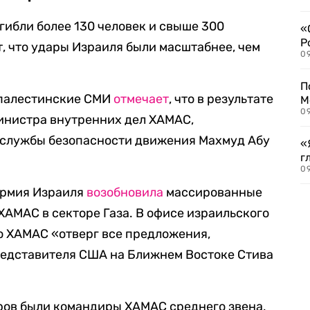
гибли более 130 человек и свыше 300
«
Р
т, что удары Израиля были масштабнее, чем
09
П
на палестинские СМИ
отмечает
, что в результате
М
09
инистра внутренних дел ХАМАС,
службы безопасности движения Махмуд Абу
«
г
09
армия Израиля
возобновила
массированные
ХАМАС в секторе Газа. В офисе израильского
о ХАМАС «отверг все предложения,
редставителя США на Ближнем Востоке Стива
.
ров были командиры ХАМАС среднего звена,