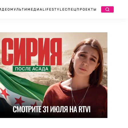
ИДЕО
МУЛЬТИМЕДИА
LIFESTYLE
СПЕЦПРОЕКТЫ