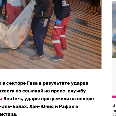
 в cекторе Газа в результате ударов
azeera со ссылкой на пресс-службу
м
Reuters, удары прогремели на севере
В
р-эль-Балах, Хан-Юнис и Рафах в
н
ектора.
09