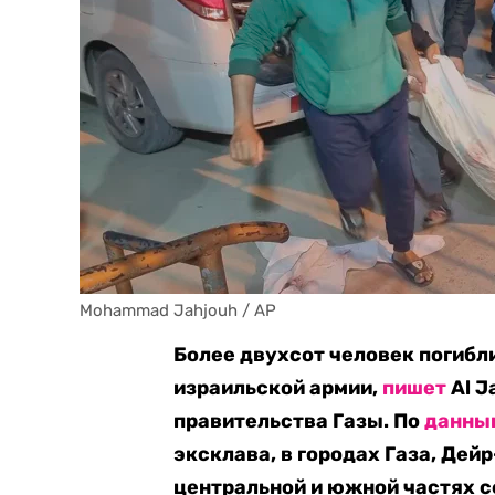
Mohammad Jahjouh / AP
Более двухсот человек погибли
израильской армии,
пишет
Al J
правительства Газы. По
данны
эксклава, в городах Газа, Дей
центральной и южной частях с