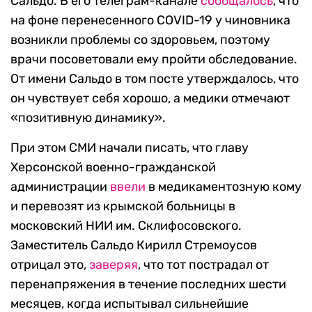
Сальдо. В его телеграм-канале
сообщалось
, что
на фоне перенесенного COVID-19 у чиновника
возникли проблемы со здоровьем, поэтому
врачи посоветовали ему пройти обследование.
От имени Сальдо в том посте утверждалось, что
он чувствует себя хорошо, а медики отмечают
«позитивную динамику».
При этом СМИ начали писать, что главу
Херсонской военно-гражданской
администрации
ввели
в медикаментозную кому
и перевозят из крымской больницы в
московский НИИ им. Склифосовского.
Заместитель Сальдо Кирилл Стремоусов
отрицал это,
заверяя
, что тот пострадал от
перенапряжения в течение последних шести
месяцев, когда испытывал сильнейшие