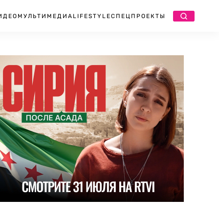
ИДЕО
МУЛЬТИМЕДИА
LIFESTYLE
СПЕЦПРОЕКТЫ