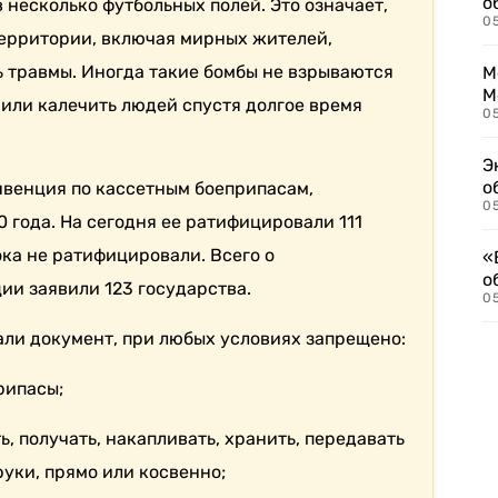
о
несколько футбольных полей. Это означает,
0
 территории, включая мирных жителей,
ь травмы. Иногда такие бомбы не взрываются
М
М
ь или калечить людей спустя долгое время
05
Э
о
венция по кассетным боеприпасам,
05
0 года. На сегодня ее ратифицировали 111
ока не ратифицировали. Всего о
«
о
и заявили 123 государства.
05
ли документ, при любых условиях запрещено:
рипасы;
, получать, накапливать, хранить, передавать
руки, прямо или косвенно;