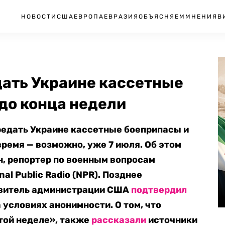
НОВОСТИ
США
ЕВРОПА
ЕВРАЗИЯ
ОБЪЯСНЯЕМ
МНЕНИЯ
В
ать Украине кассетные
 до конца недели
редать Украине кассетные боеприпасы и
время — возможно, уже 7 июля. Об этом
н, репортер по военным вопросам
al Public Radio (NPR). Позднее
витель администрации США
подтвердил
а условиях анонимности. О том, что
этой неделе», также
рассказали
источники