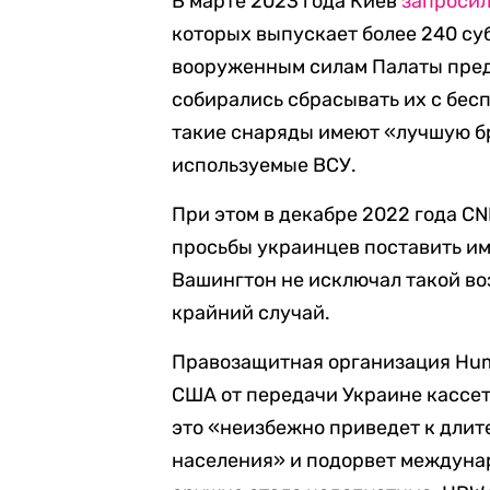
В марте 2023 года Киев
запроси
которых выпускает более 240 су
вооруженным силам Палаты пред
собирались сбрасывать их с бесп
такие снаряды имеют «лучшую б
используемые ВСУ.
При этом в декабре 2022 года C
просьбы украинцев поставить и
Вашингтон не исключал такой во
крайний случай.
Правозащитная организация Hum
США от передачи Украине кассет
это «
неизбежно приведет к дли
населения
»
и подорвет междунар