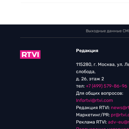
Выходные данные СМ
Редакция
115280, г. Москва, ул. 
слобода,
д. 26, этаж 2
тел:
+7 (499) 579-86-96
Для общих вопросов:
Infortvi@rtvi.com
Редакция RTVI:
news@rt
Маркетинг/PR:
pr@rtvi
Реклама RTVI:
adv-eu@r