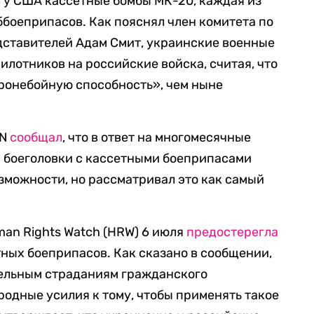
л
у США кассетные бомбы МК-20, каждая из
ббоеприпасов. Как пояснял член комитета по
ставителей Адам Смит, украинские военные
илотников на российские войска, считая, что
ронебойную способность», чем ныне
NN
сообщал
, что в ответ на многомесячные
м боеголовки с кассетными боеприпасами
зможности, но рассматривал это как самый
an Rights Watch (HRW) 6 июля
предостерегла
ных боеприпасов. Как сказано в сообщении,
тельным страданиям гражданского
одные усилия к тому, чтобы применять такое