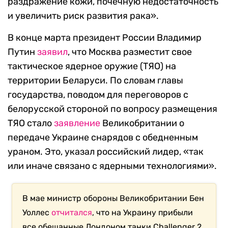
раздражение кожи, почечную недостаточность
и увеличить риск развития рака».
В конце марта президент России Владимир
Путин
заявил
, что Москва разместит свое
тактическое ядерное оружие (ТЯО) на
территории Беларуси. По словам главы
государства, поводом для переговоров с
белорусской стороной по вопросу размещения
ТЯО стало
заявление
Великобритании о
передаче Украине снарядов с обедненным
ураном. Это, указал российский лидер, «так
или иначе связано с ядерными технологиями».
В мае министр обороны Великобритании Бен
Уоллес
отчитался
, что на Украину прибыли
все обещанные Лондоном танки Challenger 2.