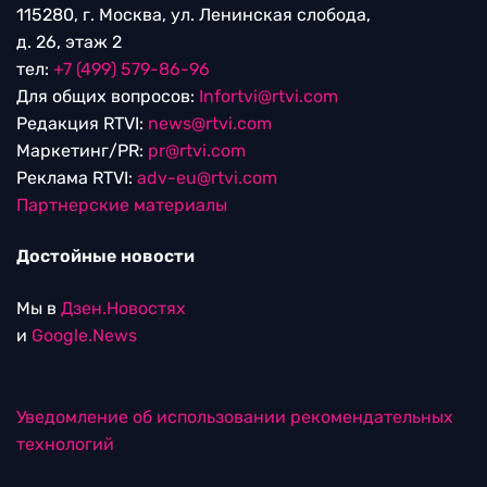
115280, г. Москва, ул. Ленинская слобода,
д. 26, этаж 2
тел:
+7 (499) 579-86-96
Для общих вопросов:
Infortvi@rtvi.com
Редакция RTVI:
news@rtvi.com
Маркетинг/PR:
pr@rtvi.com
Реклама RTVI:
adv-eu@rtvi.com
Партнерские материалы
Достойные новости
Мы в
Дзен.Новостях
и
Google.News
Уведомление об использовании рекомендательных
технологий