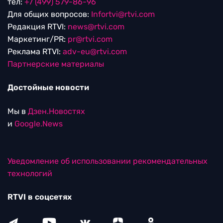
тел:
+7 (499) 579-86-96
Для общих вопросов:
Infortvi@rtvi.com
Редакция RTVI:
news@rtvi.com
Маркетинг/PR:
pr@rtvi.com
Реклама RTVI:
adv-eu@rtvi.com
Партнерские материалы
Достойные новости
Мы в
Дзен.Новостях
и
Google.News
Уведомление об использовании рекомендательных
технологий
RTVI в соцсетях