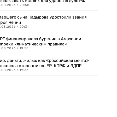
спользовать Starlink для ударов вглубь РФ
7.08.2026 / 20:58
таршего сына Кадырова удостоили звания
ероя Чечни
.08.2026 / 20:31
РГ финансировала бурение в Амазонии
опреки климатическим правилам
.08.2026 / 19:50
ир, деньги, жилье: как «российская мечта»
асколола сторонников ЕР, КПРФ и ЛДПР
.08.2026 / 19:33