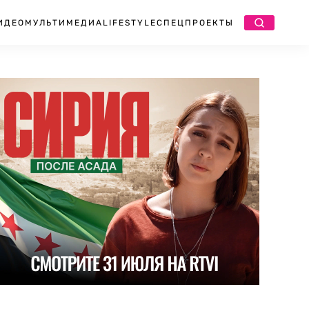
ИДЕО
МУЛЬТИМЕДИА
LIFESTYLE
СПЕЦПРОЕКТЫ