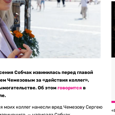
ения Собчак извинилась перед главой
ем Чемезовым за «действия коллег»,
ымогательстве. Об этом
говорится
в
ле.
я моих коллег нанесли вред Чемезову Сергею
«
извинения», — написала Собчак.