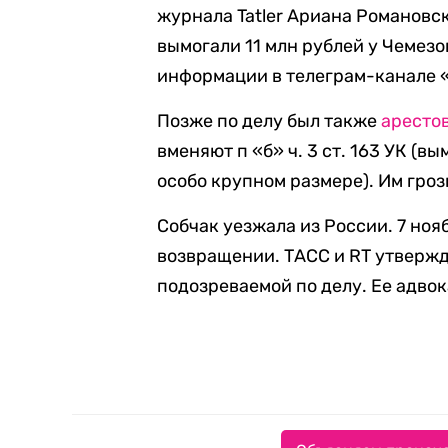
журнала Tatler Ариана Романовск
вымогали 11 млн рублей у Чемез
информации в телеграм-канале 
Позже по делу был также
аресто
вменяют п «б» ч. 3 ст. 163 УК (
особо крупном размере). Им гроз
Собчак уезжала из России. 7 но
возвращении. ТАСС и RT утвержд
подозреваемой по делу. Ее адво