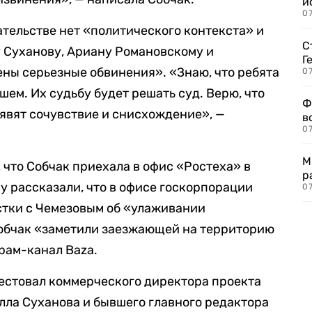
и
0
гательстве нет «политического контекста» и
С
 Суханову, Ариану Романовскому и
Г
ны серьезные обвинения». «Знаю, что ребята
07
ем. Их судьбу будет решать суд. Верю, что
Ф
явят сочувствие и снисхождение», —
в
07
М
, что Собчак приехала в офис «Ростеха» в
р
у рассказали, что в офисе госкорпорации
07
тки с Чемезовым об «улаживании
Собчак «заметили заезжающей на территорию
грам-канал Baza.
рестовал коммерческого директора проекта
ла Суханова и бывшего главного редактора