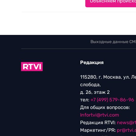
Объясняем происхо
Выходные данные СМ
Редакция
115280, г. Москва, ул. 
слобода,
д. 26, этаж 2
тел:
+7 (499) 579-86-96
Для общих вопросов:
Infortvi@rtvi.com
Редакция RTVI:
news@rt
Маркетинг/PR:
pr@rtvi