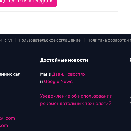
дящее. RTVI в Telegram
И RTVI
|
Пользовательское соглашение
|
Политика обработки
Достойные новости
Ленинская
Мы в
Дзен.Новостях
и
Google.News
Уведомление об использовании
рекомендательных технологий
vi.com
.com