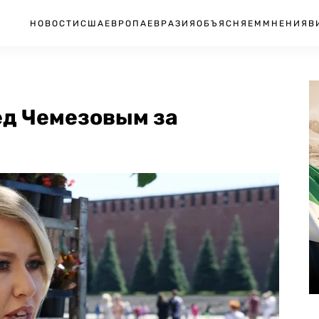
НОВОСТИ
США
ЕВРОПА
ЕВРАЗИЯ
ОБЪЯСНЯЕМ
МНЕНИЯ
В
ед Чемезовым за