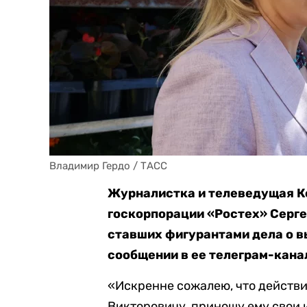
Владимир Гердо / ТАСС
Журналистка и телеведущая Кс
госкорпорации «Ростех» Серге
ставших фигурантами дела о в
сообщении в ее телеграм-кана
«Искренне сожалею, что действи
Викторовичу, приношу ему свои 