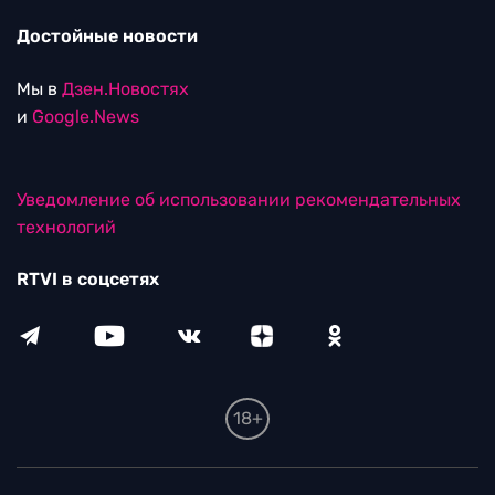
Достойные новости
Мы в
Дзен.Новостях
и
Google.News
Уведомление об использовании рекомендательных
технологий
RTVI в соцсетях
18+