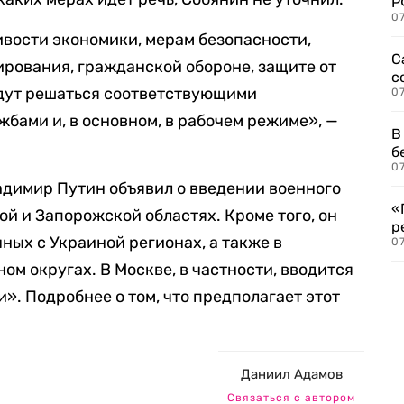
Р
07
вости экономики, мерам безопасности,
С
ирования, гражданской обороне, защите от
с
удут решаться соответствующими
07
бами и, в основном, в рабочем режиме», —
В
б
07
адимир Путин объявил о введении военного
«
й и Запорожской областях. Кроме того, он
р
ных с Украиной регионах, а также в
07
м округах. В Москве, в частности, вводится
». Подробнее о том, что предполагает этот
Даниил Адамов
Связаться с автором