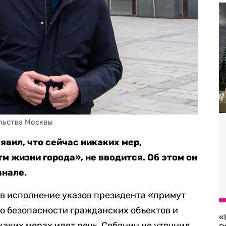
льства Москвы
явил, что сейчас никаких мер,
 жизни города», не вводится. Об этом он
анале.
и в исполнение указов президента «примут
 безопасности гражданских объектов и
«
аких мерах идет речь, Собянин не уточнил.