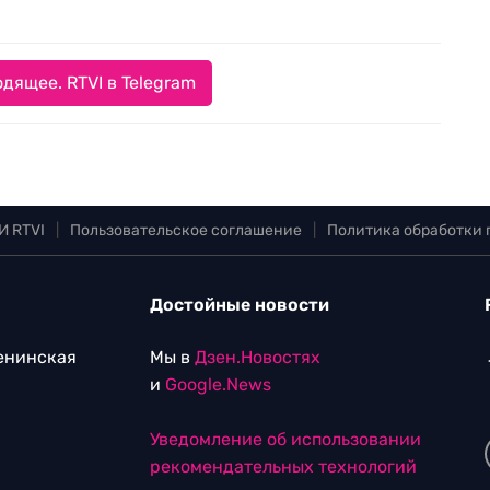
дящее. RTVI в Telegram
И RTVI
|
Пользовательское соглашение
|
Политика обработки
Достойные новости
Ленинская
Мы в
Дзен.Новостях
и
Google.News
Уведомление об использовании
рекомендательных технологий