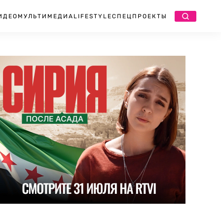
ИДЕО
МУЛЬТИМЕДИА
LIFESTYLE
СПЕЦПРОЕКТЫ