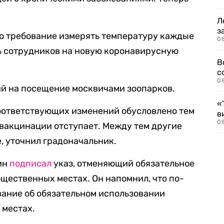
Л
з
но требование измерять температуру каждые
0
ть сотрудников на новую коронавирусную
В
с
0
ий на посещение москвичами зоопарков.
«
соответствующих изменений обусловлено тем
в
0
 вакцинации отступает. Между тем другие
, уточнил градоначальник.
ин
подписал
указ, отменяющий обязательное
щественных местах. Он напомнил, что по-
вание об обязательном использовании
 местах.