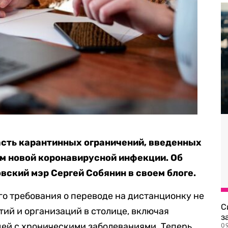
асть карантинных ограничений, введенных
м новой коронавирусной инфекции. Об
вский мэр Сергей Собянин в своем блоге.
го требования о переводе на дистанционку не
С
ий и организаций в столице, включая
з
дей с хроническими заболеваниями. Теперь
0