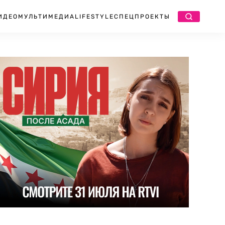
ИДЕО
МУЛЬТИМЕДИА
LIFESTYLE
СПЕЦПРОЕКТЫ