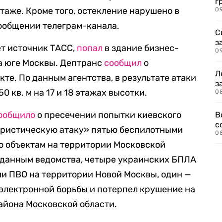
г
таже. Кроме того, остекление нарушено в
09
сообщении телеграм-канала.
С
з
ет источник ТАСС,
попал
в здание бизнес-
0
а юге Москвы. Дептранс
сообщил
о
Л
те. По данным агентства, в результате атаки
з
 кв. м на 17 и 18 этажах высотки.
0
ообщило
о пресечении попытки киевского
В
с
ристическую атаку» пятью беспилотными
0
о объектам на территории Московской
о данным ведомства, четыре украинских БПЛА
и ПВО на территории Новой Москвы, один —
электронной борьбы и потерпел крушение на
айона Московской области.