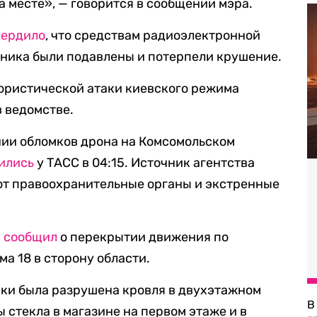
 месте», — говорится в сообщении мэра.
вердило
, что средствам радиоэлектронной
тника были подавлены и потерпели крушение.
ористической атаки киевского режима
в ведомстве.
ии обломков дрона на Комсомольском
ились
у ТАСС в 04:15. Источник агентства
ают правоохранительные органы и экстренные
с
сообщил
о перекрытии движения по
а 18 в сторону области.
атаки была разрушена кровля в двухэтажном
В
 стекла в магазине на первом этаже и в