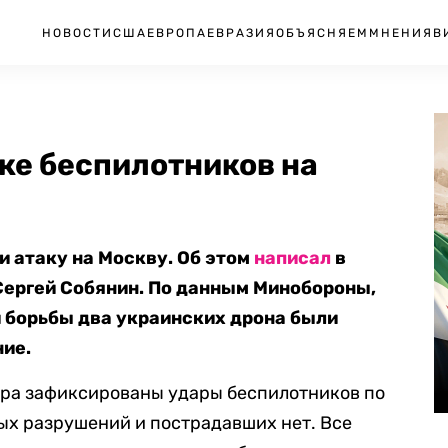
НОВОСТИ
США
ЕВРОПА
ЕВРАЗИЯ
ОБЪЯСНЯЕМ
МНЕНИЯ
В
ке беспилотников на
 атаку на Москву. Об этом
написал
в
Сергей Собянин. По данным Минобороны,
 борьбы два украинских дрона были
ние.
тра зафиксированы удары беспилотников по
ых разрушений и пострадавших нет. Все