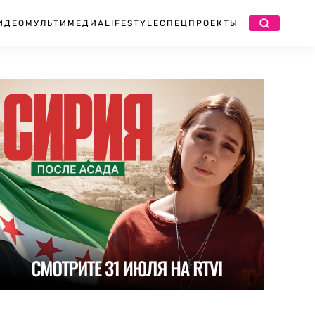
ИДЕО
МУЛЬТИМЕДИА
LIFESTYLE
СПЕЦПРОЕКТЫ