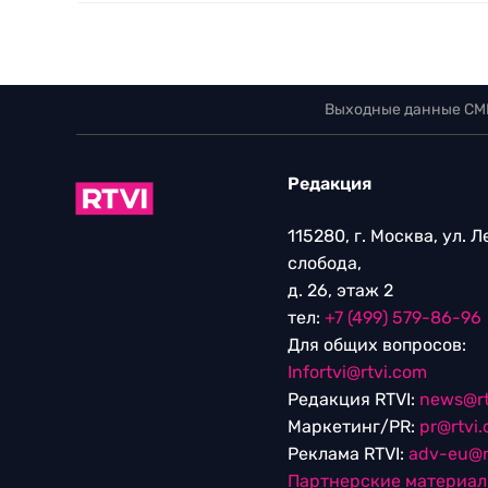
Выходные данные СМ
Редакция
115280, г. Москва, ул. 
слобода,
д. 26, этаж 2
тел:
+7 (499) 579-86-96
Для общих вопросов:
Infortvi@rtvi.com
Редакция RTVI:
news@rt
Маркетинг/PR:
pr@rtvi
Реклама RTVI:
adv-eu@r
Партнерские материа