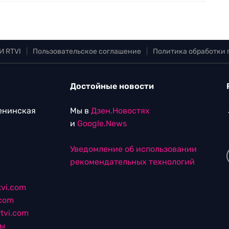
И RTVI
|
Пользовательское соглашение
|
Политика обработки
Достойные новости
Ленинская
Мы в
Дзен.Новостях
и
Google.News
Уведомление об использовании
рекомендательных технологий
vi.com
.com
tvi.com
лы