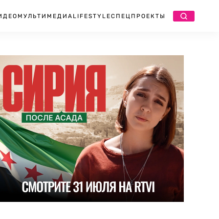
ИДЕО
МУЛЬТИМЕДИА
LIFESTYLE
СПЕЦПРОЕКТЫ