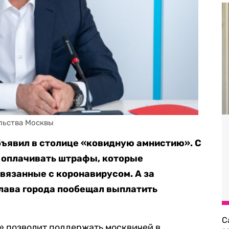
льства Москвы
бъявил в столице «ковидную амнистию». С
е оплачивать штрафы, которые
вязанные с коронавирусом. А за
лава города пообещал выплатить
С
я» позволит поддержать москвичей в