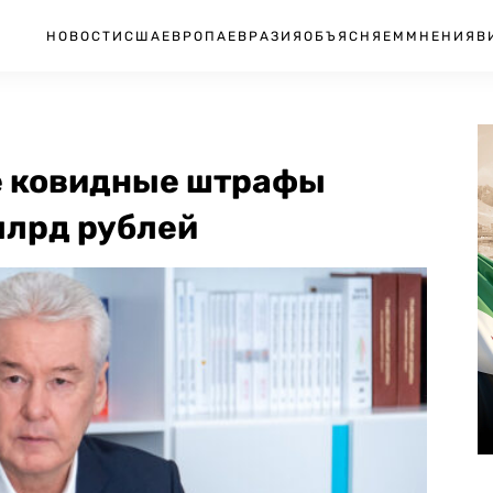
НОВОСТИ
США
ЕВРОПА
ЕВРАЗИЯ
ОБЪЯСНЯЕМ
МНЕНИЯ
В
е ковидные штрафы
млрд рублей