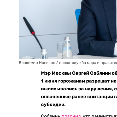
Владимир Новиков / пресс-служба мэра и правите
Мэр Москвы Сергей Собянин о
1 июня горожанам разрешат н
выписывались за нарушения, с
оплаченные ранее квитанции г
субсидии.
Собянин
пояснил
, что «амнисти