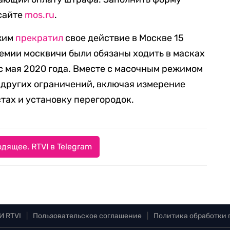
сайте
mos.ru
.
жим
прекратил
свое действие в Москве 15
демии москвичи были обязаны ходить в масках
 с мая 2020 года. Вместе с масочным режимом
 других ограничений, включая измерение
тах и установку перегородок.
дящее. RTVI в Telegram
И RTVI
|
Пользовательское соглашение
|
Политика обработки