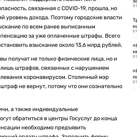
з
07
опасность, связанная с COVID-19, прошла, но
ий уровень дохода. Поэтому городские власти
Т
ыскание по всем ранее выписанным
н
07
мпенсацию за уже оплаченные штрафы. Всего
становить взыскание около 13,6 млрд рублей.
«
н
07
ы получат не только физические лица, но и
 лишь штрафов, связанных с нарушением
«
олевания коронавирусом. Столичный мэр
п
07
штраф не вернут, потому что они сознательно
ичи, а также индивидуальные
гут обратиться в центры Госуслуг до конца
пенсации необходимо предъявить
дающий оплату штрафа. Заполнить форму