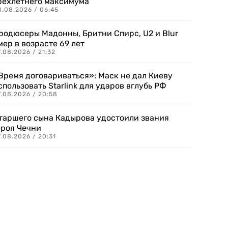
рехлетнего максимума
8.08.2026 / 06:45
родюсеры Мадонны, Бритни Спирс, U2 и Blur
мер в возрасте 69 лет
.08.2026 / 21:32
Время договариваться»: Маск не дал Киеву
спользовать Starlink для ударов вглубь РФ
7.08.2026 / 20:58
таршего сына Кадырова удостоили звания
ероя Чечни
.08.2026 / 20:31