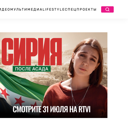
ИДЕО
МУЛЬТИМЕДИА
LIFESTYLE
СПЕЦПРОЕКТЫ