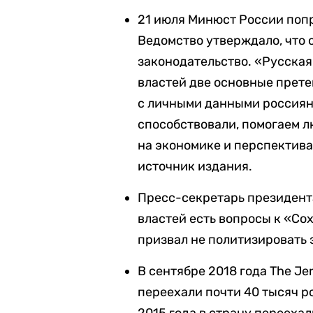
21 июля Минюст России попр
Ведомство утверждало, что
законодательство. «Русска
властей две основные прет
с личными данными россиян 
способствовали, помогаем л
на экономике и перспектив
источник издания.
Пресс-секретарь президента
властей есть вопросы к «Со
призвал не политизировать 
В сентябре 2018 года The Je
переехали почти 40 тысяч ро