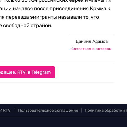
и только 36 784 российских еврея и члены их
рации начался после присоединения Крыма к
ля переезда эмигранты называли то, что
е свободной страной.
Даниил Адамов
Связаться с автором
дящее. RTVI в Telegram
И RTVI
|
Пользовательское соглашение
|
Политика обработки