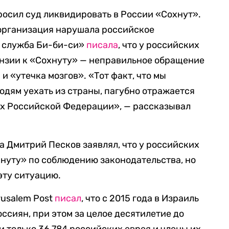
осил суд ликвидировать в России «Сохнут».
 организация нарушала российское
я служба Би-би-си»
писала
, что у российских
ензии к «Сохнуту» — неправильное обращение
и «утечка мозгов». «Тот факт, что мы
юдям уехать из страны, пагубно отражается
ах Российской Федерации», — рассказывал
 Дмитрий Песков заявлял, что у российских
хнуту» по соблюдению законодательства, но
эту ситуацию.
rusalem Post
писал
, что с 2015 года в Израиль
ссиян, при этом за целое десятилетие до