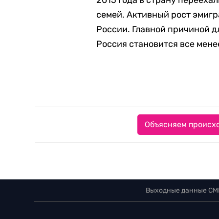
2015 года в страну переехал
семей. Активный рост эмиг
России. Главной причиной д
Россия становится все мене
Объясняем происхо
Выходные данные СМ