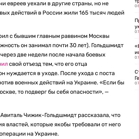
т
чи евреев уехали в другие страны, но не
0
евых действий в России жили 165 тысяч людей
П
у
07
рил с бывшим главным раввином Москвы
жность он занимал почти 30 лет). Гольдшмидт
«
и
 через две недели после начала боевых
0
нил
свой отъезд тем, что его отца
С
он нуждается в уходе. После ухода с поста
Г
отив военных действий на Украине. «Если бы
07
Москве, то подверг бы себя опасности», —
 Авиталь Чижик-Гольдшмидт рассказала, что
я властей, которые якобы требовали от него
операции на Украине.