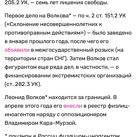
205.2 УК, — семь лет лишения свободы.
Первое дело на Волкова* — по ч. 2 ст. 151.2 УК
(«Склонение несовершеннолетних к
противоправным действиям») — было заведено
в январе прошлого года, после чего его
объявили
в межгосударственный розыск (на
территории стран СНГ). Затем Волков стал
фигурантом еще ряда дел, в частности, — о
финансировании экстремистских организаций
(ст. 282.3 УК).
Леонид Волков* находится за границей. В
апреле этого года его
внесли
в реестр физлиц-
иноагентов наряду с оппозиционером
Владимиром Кара-Мурзой.
* признан в России физлицом-иноагентом