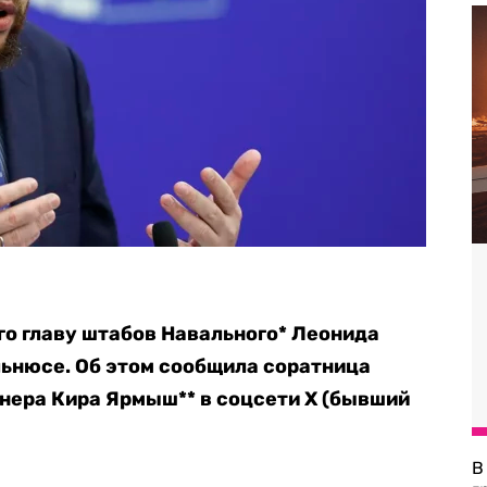
о главу штабов Навального* Леонида
ильнюсе. Об этом сообщила соратница
нера Кира Ярмыш** в соцсети X (бывший
В