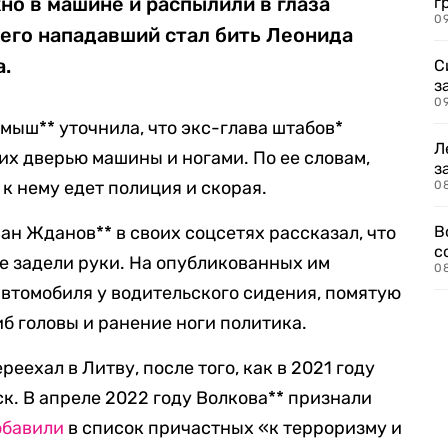
но в машине и распылили в глаза
г
09
чего нападавший стал бить Леонида
а.
С
з
0
мыш** уточнила, что экс-глава штабов*
Л
их дверью машины и ногами. По ее словам,
з
 к нему едет полиция и скорая.
0
ан Жданов** в своих соцсетях рассказал, что
В
с
же задели руки. На опубликованных им
0
автомобиля у водительского сидения, помятую
б головы и ранение ноги политика.
еехал в Литву, после того, как в 2021 году
к. В апреле 2022 году Волкова** признали
обавили
в список причастных «к терроризму и