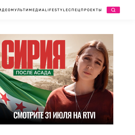
ИДЕО
МУЛЬТИМЕДИА
LIFESTYLE
СПЕЦПРОЕКТЫ