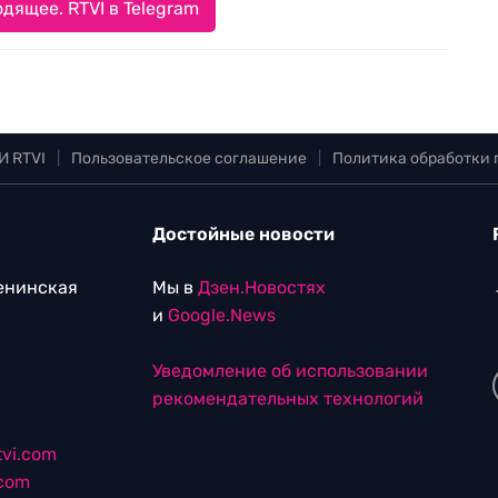
дящее. RTVI в Telegram
И RTVI
|
Пользовательское соглашение
|
Политика обработки
Достойные новости
Ленинская
Мы в
Дзен.Новостях
и
Google.News
Уведомление об использовании
рекомендательных технологий
vi.com
.com