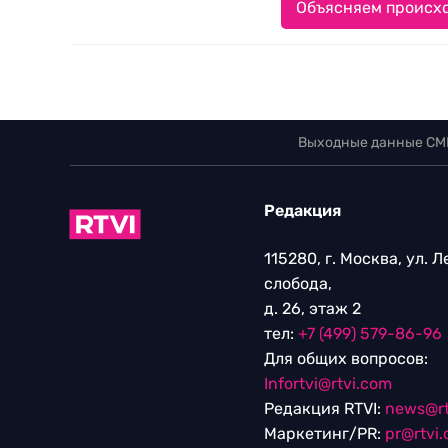
Объясняем происхо
Выходные данные СМ
Редакция
115280, г. Москва, ул. 
слобода,
д. 26, этаж 2
тел:
+7 (499) 579-86-96
Для общих вопросов:
Infortvi@rtvi.com
Редакция RTVI:
news@rt
Маркетинг/PR:
pr@rtvi