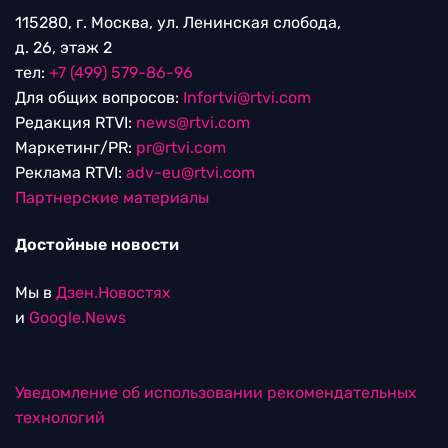
115280, г. Москва, ул. Ленинская слобода,
д. 26, этаж 2
тел:
+7 (499) 579-86-96
Для общих вопросов:
Infortvi@rtvi.com
Редакция RTVI:
news@rtvi.com
Маркетинг/PR:
pr@rtvi.com
Реклама RTVI:
adv-eu@rtvi.com
Партнерские материалы
Достойные новости
Мы в
Дзен.Новостях
и
Google.News
Уведомление об использовании рекомендательных
технологий