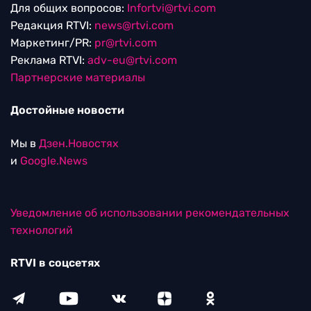
Для общих вопросов:
Infortvi@rtvi.com
Редакция RTVI:
news@rtvi.com
Маркетинг/PR:
pr@rtvi.com
Реклама RTVI:
adv-eu@rtvi.com
Партнерские материалы
Достойные новости
Мы в
Дзен.Новостях
и
Google.News
Уведомление об использовании рекомендательных
технологий
RTVI в соцсетях