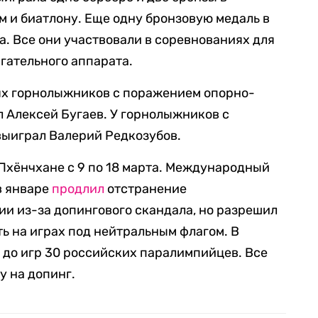
 и биатлону. Еще одну бронзовую медаль в
а. Все они участвовали в соревнованиях для
гательного аппарата.
иях горнолыжников с поражением опорно-
л Алексей Бугаев. У горнолыжников с
выиграл Валерий Редкозубов.
Пхёнчхане с 9 по 18 марта. Международный
в январе
продлил
отстранение
и из-за допингового скандала, но разрешил
ь на играх под нейтральным флагом. В
л
до игр 30 российских паралимпийцев. Все
 на допинг.