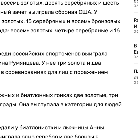
о
восемь золотых, десять серебряных и шесть
06
ный зачет выиграла сборная США. У
R
золотых, 15 серебряных и восемь бронзовых
И
ада: восемь золотых, четыре серебряные и 16
0
В
Е
среди российских спортсменов выиграла
06
на Румянцева. У нее три золота и два
П
 в соревнованиях для лиц с поражением
о
06
жных и биатлонных гонках две золотые, три
грады. Она выступала в категории для людей
едали у биатлонистки и лыжницы Анны
играла одно серебро и две бронзы в