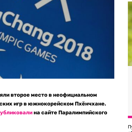
яли второе место в неофициальном
ских игр в южнокорейском Пхёнчхане.
публиковали
на сайте Паралимпийского
П