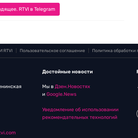
дящее. RTVI в Telegram
И RTVI
|
Пользовательское соглашение
|
Политика обработки
Достойные новости
Ленинская
Мы в
Дзен.Новостях
и
Google.News
Уведомление об использовании
рекомендательных технологий
vi.com