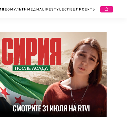
ИДЕО
МУЛЬТИМЕДИА
LIFESTYLE
СПЕЦПРОЕКТЫ