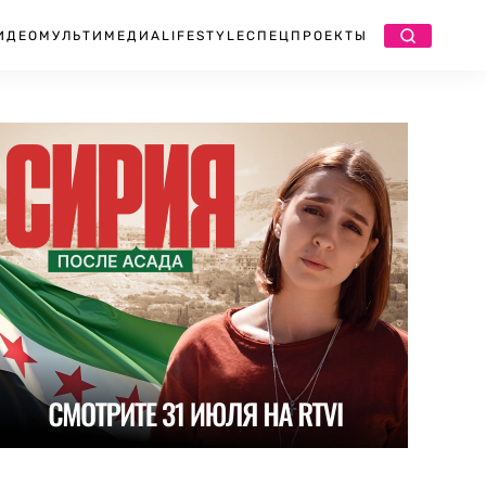
ИДЕО
МУЛЬТИМЕДИА
LIFESTYLE
СПЕЦПРОЕКТЫ