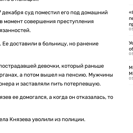
 7 декабря суд поместил его под домашний
«
п
н в момент совершения преступления
п
язанностей.
0
У
 Ее доставили в больницу, но ранение
о
0
 пострадавшей девочки, который раньше
М
М
рганах, а потом вышел на пенсию. Мужчины
05
онера и заставляли пить потерпевшую.
зев ее домогался, а когда он отказалась, то
ела Князева уволили из полиции.