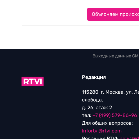
Объясняем происхо
Выходные данные СМ
Редакция
115280, г. Москва, ул. 
слобода,
д. 26, этаж 2
тел:
+7 (499) 579-86-96
Для общих вопросов:
Infortvi@rtvi.com
Редакция RTVI:
news@rt