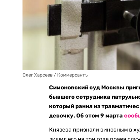
Олег Харсеев / Коммерсантъ
Симоновский суд Москвы приго
бывшего сотрудника патрульн
который ранил из травматиче
девочку. Об этом 9 марта
сооб
Князева признали виновным в ху
лишил его на три года права слу