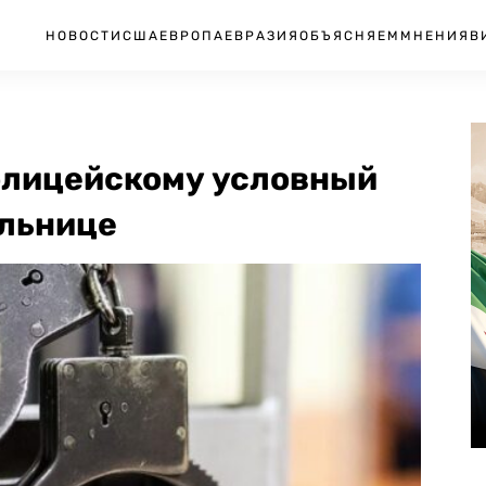
НОВОСТИ
США
ЕВРОПА
ЕВРАЗИЯ
ОБЪЯСНЯЕМ
МНЕНИЯ
В
полицейскому условный
ольнице