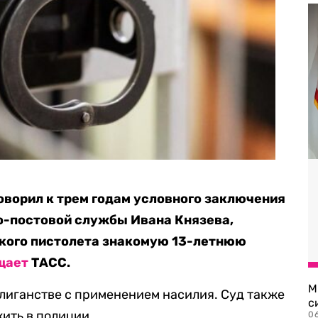
ворил к трем годам условного заключения
о-постовой службы Ивана Князева,
ского пистолета знакомую 13-летнюю
щает
ТАСС.
М
лиганстве с применением насилия. Суд также
с
жить в полиции.
0