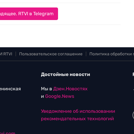
дящее. RTVI в Telegram
И RTVI
|
Пользовательское соглашение
|
Политика обработки
Достойные новости
Ленинская
Мы в
Дзен.Новостях
и
Google.News
Уведомление об использовании
рекомендательных технологий
vi.com