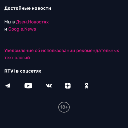
Достойные новости
Мы в
Дзен.Новостях
и
Google.News
Уведомление об использовании рекомендательных
технологий
RTVI в соцсетях
18+