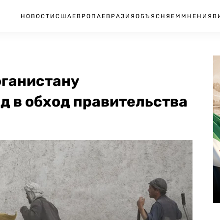
НОВОСТИ
США
ЕВРОПА
ЕВРАЗИЯ
ОБЪЯСНЯЕМ
МНЕНИЯ
В
фганистану
д в обход правительства