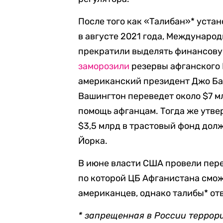
После того как «Талибан»* уста
в августе 2021 года,
Международн
прекратили выделять финансовую
заморозили
резервы афганского 
американский президент Джо Б
Вашингтон переведет около $7 
помощь афганцам. Тогда же утве
$3,5 млрд в трастовый фонд дол
Йорка.
В июне власти США провели пере
по которой ЦБ Афганистана смо
американцев, однако талибы* от
* запрещенная в России террор