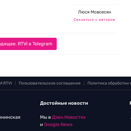
Люся Мовсесян
Связаться с автором
дящее. RTVI в Telegram
И RTVI
|
Пользовательское соглашение
|
Политика обработки
Достойные новости
Ленинская
Мы в
Дзен.Новостях
и
Google.News