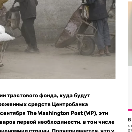
и трастового фонда, куда будут
ороженных средств Центробанка
 сентября The Washington Post (WP), эти
В
варов первой необходимости, в том числе
ч
экономики страны. Подчеркивается, что у
07