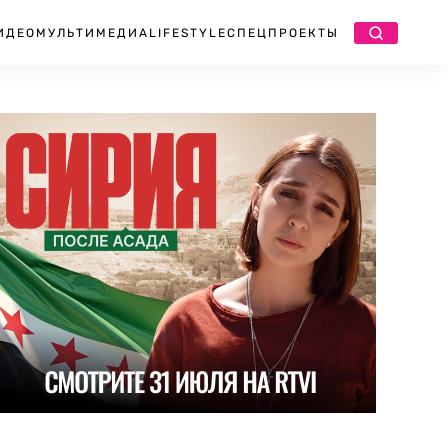
ИДЕО
МУЛЬТИМЕДИА
LIFESTYLE
СПЕЦПРОЕКТЫ