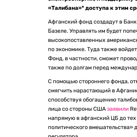
«Талибана»* доступа к этим ср
Афганский фонд создадут в Бан
Базеле. Управлять им будет попе
высокопоставленных американск
по экономике. Туда также войде
Фонд, в частности, сможет пров
также по долгам перед междуна
С помощью стороннего фонда, от
смягчить нарастающий в Афганис
способствуя обогащению талибов
лица со стороны США
заявили
Re
напрямую в афганский ЦБ до тех 
политического вмешательства» д
регулятора.