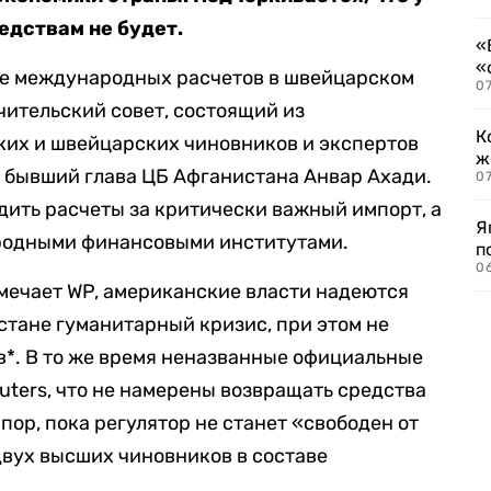
едствам не будет.
«
«
ке международных расчетов в швейцарском
07
чительский совет, состоящий из
К
их и швейцарских чиновников и экспертов
ж
т бывший глава ЦБ Афганистана Анвар Ахади.
0
одить расчеты за критически важный импорт, а
Я
родными финансовыми институтами.
п
0
мечает WP, американские власти надеются
тане гуманитарный кризис, при этом не
*. В то же время неназванные официальные
uters, что не намерены возвращать средства
пор, пока регулятор не станет «свободен от
вух высших чиновников в составе