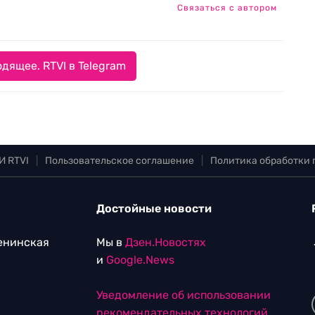
Связаться с автором
дящее. RTVI в Telegram
И RTVI
|
Пользовательское соглашение
|
Политика обработки
Достойные новости
Ленинская
Мы в
Дзен.Новостях
и
Google.News
Уведомление об использовании
рекомендательных технологий