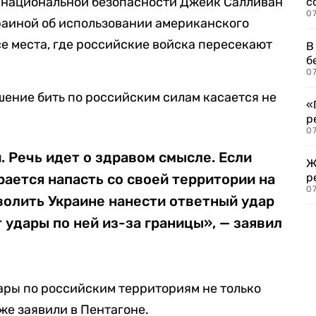
о национальной безопасности Джейк Салливан
с
07
раиной об использовании американского
е места, где российские войска пересекают
В
б
07
шение бить по российским силам касается не
«
р
07
. Речь идет о здравом смысле. Если
Ж
рается напасть со своей территории на
р
07
волить Украине нанести ответный удар
 удары по ней из-за границы», — заявил
дары по российским территориям не только
же заявили в Пентагоне.