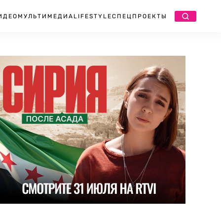
ИДЕО
МУЛЬТИМЕДИА
LIFESTYLE
СПЕЦПРОЕКТЫ