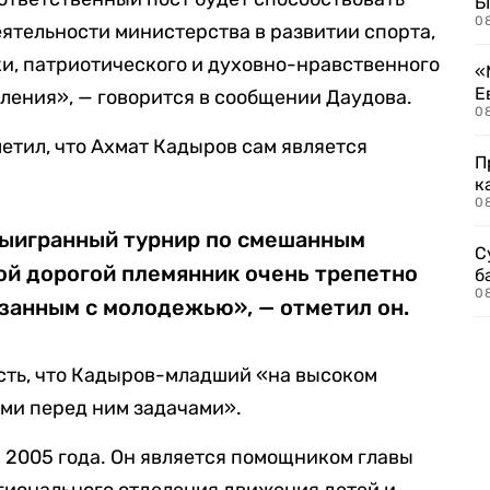
Б
0
ятельности министерства в развитии спорта,
и, патриотического и духовно-нравственного
«
Е
ения», — говорится в сообщении Даудова.
0
етил, что Ахмат Кадыров сам является
П
к
0
 выигранный турнир по смешанным
С
ой дорогой племянник очень трепетно
б
0
язанным с молодежью», — отметил он.
сть, что Кадыров-младший «на высоком
ми перед ним задачами».
 2005 года. Он является помощником главы