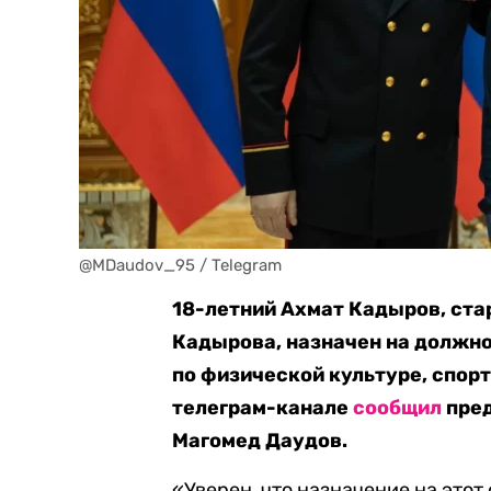
@MDaudov_95 / Telegram
18-летний Ахмат Кадыров, ста
Кадырова, назначен на должно
по физической культуре, спорт
телеграм-канале
сообщил
пред
Магомед Даудов.
«Уверен, что назначение на этот