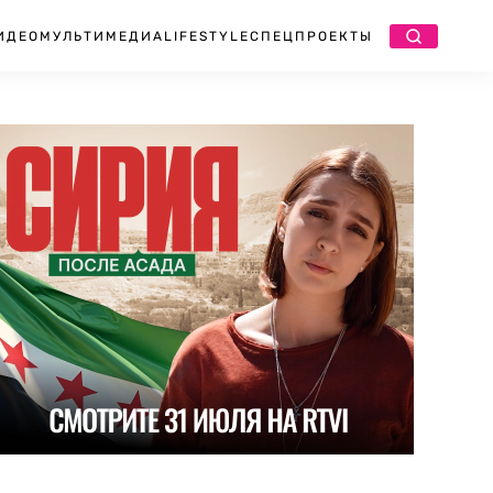
ИДЕО
МУЛЬТИМЕДИА
LIFESTYLE
СПЕЦПРОЕКТЫ