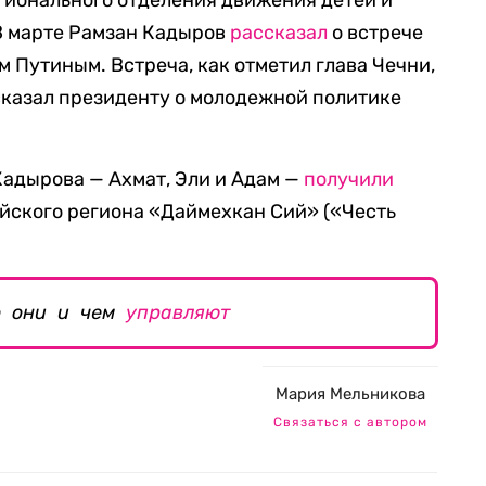
гионального отделения движения детей и
В марте Рамзан Кадыров
рассказал
о встрече
 Путиным. Встреча, как отметил глава Чечни,
сказал президенту о молодежной политике
Кадырова — Ахмат, Эли и Адам —
получили
йского региона «Даймехкан Сий» («Честь
о они и чем
управляют
Мария Мельникова
Связаться с автором