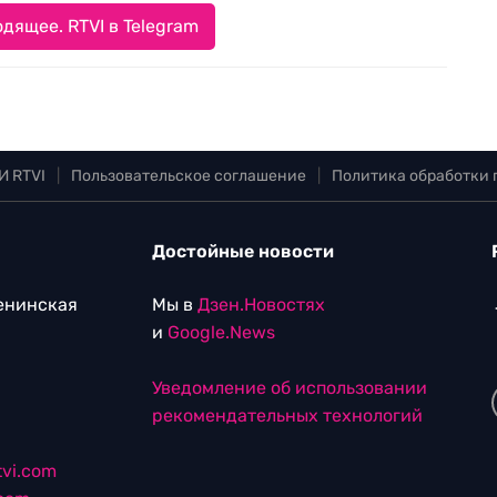
дящее. RTVI в Telegram
И RTVI
|
Пользовательское соглашение
|
Политика обработки
Достойные новости
Ленинская
Мы в
Дзен.Новостях
и
Google.News
Уведомление об использовании
рекомендательных технологий
vi.com