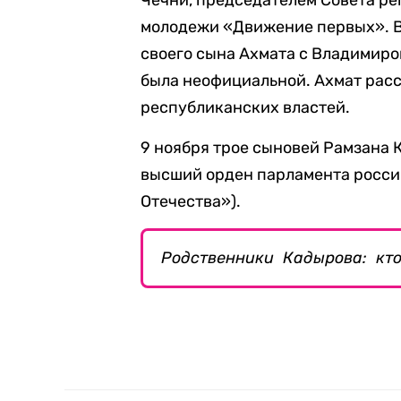
Чечни, председателем Совета ре
молодежи «Движение первых». 
своего сына Ахмата с Владимиром
была неофициальной. Ахмат рас
республиканских властей.
9 ноября трое сыновей Рамзана 
высший орден парламента росси
Отечества»).
Родственники Кадырова: кт