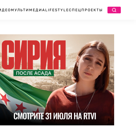
ИДЕО
МУЛЬТИМЕДИА
LIFESTYLE
СПЕЦПРОЕКТЫ