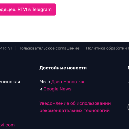
дящее. RTVI в Telegram
И RTVI
|
Пользовательское соглашение
|
Политика обработки
Достойные новости
Ленинская
Мы в
Дзен.Новостях
и
Google.News
Уведомление об использовании
рекомендательных технологий
vi.com