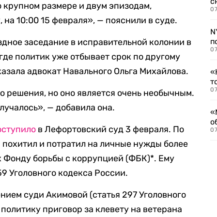
с
 крупном размере и двум эпизодам,
07
 на 10:00 15 февраля», — пояснили в суде.
N
дное заседание в исправительной колонии в
п
07
где политик уже отбывает срок по другому
казала адвокат Навального Ольга Михайлова.
«
т
07
о решения, но оно является очень необычным.
лучалось», — добавила она.
«
о
оступило
в Лефортовский суд 3 февраля. По
07
 похитил и потратил на личные нужды более
 Фонду борьбы с коррупцией (ФБК)*. Ему
59 Уголовного кодекса России.
ением суди Акимовой (статья 297 Уголовного
 политику приговор за клевету на ветерана