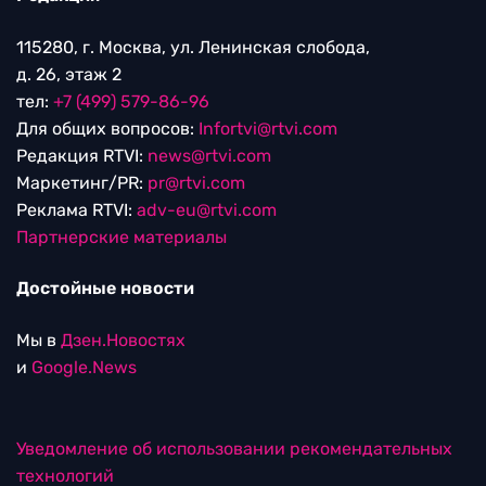
115280, г. Москва, ул. Ленинская слобода,
д. 26, этаж 2
тел:
+7 (499) 579-86-96
Для общих вопросов:
Infortvi@rtvi.com
Редакция RTVI:
news@rtvi.com
Маркетинг/PR:
pr@rtvi.com
Реклама RTVI:
adv-eu@rtvi.com
Партнерские материалы
Достойные новости
Мы в
Дзен.Новостях
и
Google.News
Уведомление об использовании рекомендательных
технологий