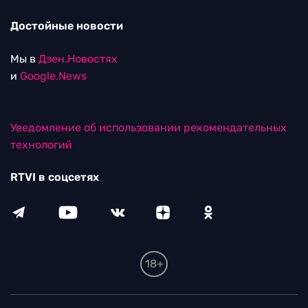
Достойные новости
Мы в
Дзен.Новостях
и
Google.News
Уведомление об использовании рекомендательных
технологий
RTVI в соцсетях
18+