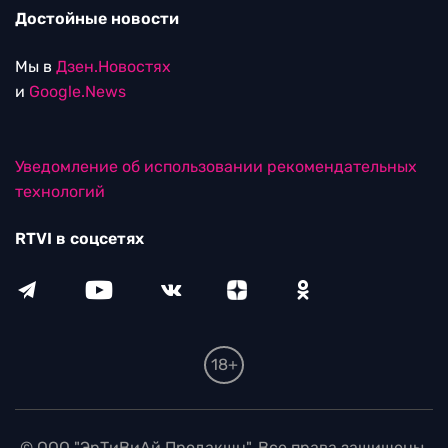
Достойные новости
Мы в
Дзен.Новостях
и
Google.News
Уведомление об использовании рекомендательных
технологий
RTVI в соцсетях
18+
© ООО "ЭрТиВиАй Продакшн". Все права защищены.