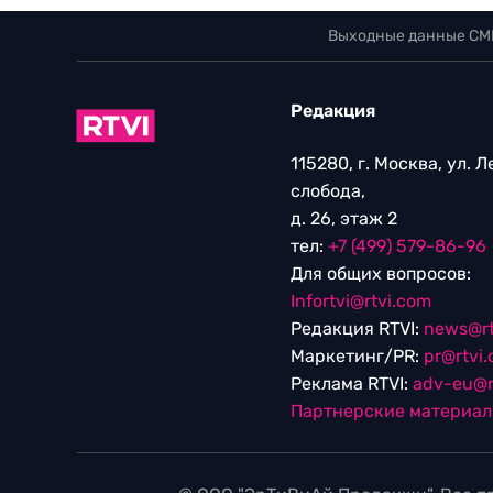
Выходные данные СМ
Редакция
115280, г. Москва, ул. 
слобода,
д. 26, этаж 2
тел:
+7 (499) 579-86-96
Для общих вопросов:
Infortvi@rtvi.com
Редакция RTVI:
news@rt
Маркетинг/PR:
pr@rtvi
Реклама RTVI:
adv-eu@r
Партнерские материа