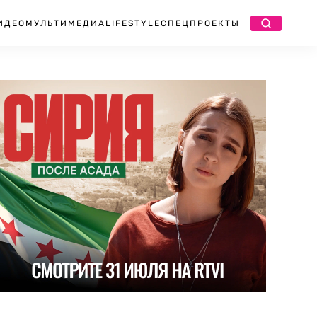
ИДЕО
МУЛЬТИМЕДИА
LIFESTYLE
СПЕЦПРОЕКТЫ