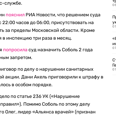
т
сс-службе.
0
нин
пояснил
РИА Новости, что решением суда
П
22:00 часов до 06:00, присутствовать на
у
07
ь за пределы Московской области. Кроме
я в инспекцию три раза в месяц.
«
и
0
ия
попросила
суд назначить Соболь 2 года
ным запретом.
С
Г
иговор по делу о нарушении санитарных
07
й акции. Дани Акель приговорили к штрафу в
алось в особом порядке.
дело по статье 236 УК («Нарушение
равил»). Помимо Соболь по этому делу
го Олег, лидер «Альянса врачей» (признан