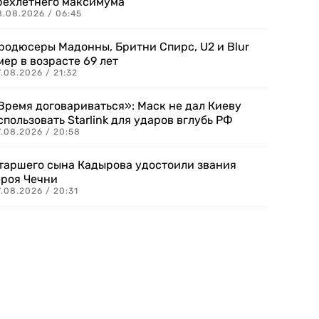
рехлетнего максимума
8.08.2026 / 06:45
родюсеры Мадонны, Бритни Спирс, U2 и Blur
мер в возрасте 69 лет
.08.2026 / 21:32
Время договариваться»: Маск не дал Киеву
спользовать Starlink для ударов вглубь РФ
7.08.2026 / 20:58
таршего сына Кадырова удостоили звания
ероя Чечни
.08.2026 / 20:31